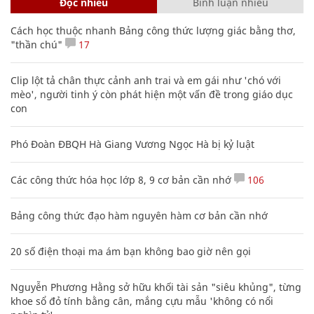
Đọc nhiều
Bình luận nhiều
Cách học thuộc nhanh Bảng công thức lượng giác bằng thơ,
"thần chú"
17
Clip lột tả chân thực cảnh anh trai và em gái như 'chó với
mèo', người tinh ý còn phát hiện một vấn đề trong giáo dục
con
Phó Đoàn ĐBQH Hà Giang Vương Ngọc Hà bị kỷ luật
Các công thức hóa học lớp 8, 9 cơ bản cần nhớ
106
Bảng công thức đạo hàm nguyên hàm cơ bản cần nhớ
20 số điện thoại ma ám bạn không bao giờ nên gọi
Nguyễn Phương Hằng sở hữu khối tài sản "siêu khủng", từng
khoe sổ đỏ tính bằng cân, mắng cựu mẫu 'không có nổi