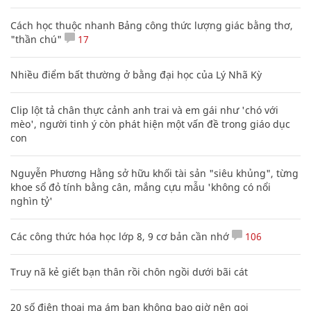
Cách học thuộc nhanh Bảng công thức lượng giác bằng thơ,
"thần chú"
17
Nhiều điểm bất thường ở bằng đại học của Lý Nhã Kỳ
Clip lột tả chân thực cảnh anh trai và em gái như 'chó với
mèo', người tinh ý còn phát hiện một vấn đề trong giáo dục
con
Nguyễn Phương Hằng sở hữu khối tài sản "siêu khủng", từng
khoe sổ đỏ tính bằng cân, mắng cựu mẫu 'không có nổi
nghìn tỷ'
Các công thức hóa học lớp 8, 9 cơ bản cần nhớ
106
Truy nã kẻ giết bạn thân rồi chôn ngồi dưới bãi cát
20 số điện thoại ma ám bạn không bao giờ nên gọi