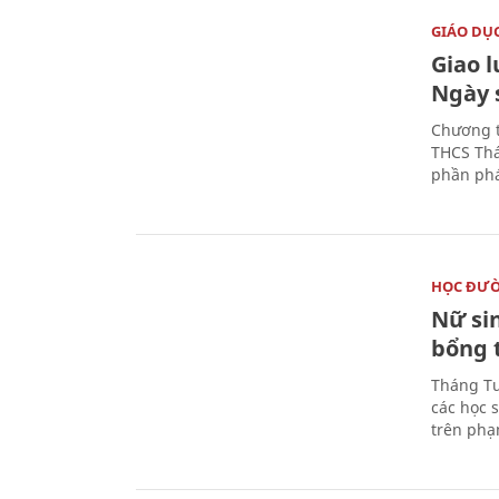
GIÁO DỤ
Giao 
Ngày 
Chương t
THCS Thá
phần phá
HỌC ĐƯ
Nữ si
bổng 
Tháng Tư
các học 
trên phạ