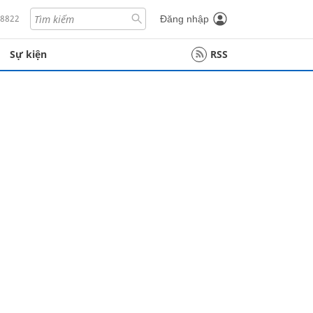
18822
Đăng nhập
Sự kiện
RSS