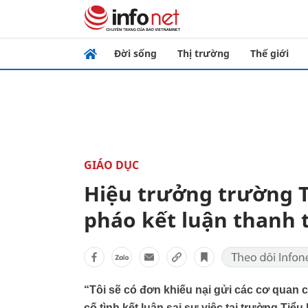
Đời sống
Thị trường
Thế giới
GIÁO DỤC
Hiệu trưởng trường 
pháo kết luận thanh 
“Tôi sẽ có đơn khiếu nại gửi các cơ quan 
cố tình kết luận sai sự việc tại trường Ti