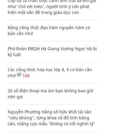
Clip lột tả chân thực cảnh anh trai và em gái
như 'chó với mèo', người tinh ý còn phát
hiện một vấn đề trong giáo dục con
Bảng công thức đạo hàm nguyên hàm cơ
bản cần nhớ
Phó Đoàn ĐBQH Hà Giang Vương Ngọc Hà bị
kỷ luật
Các công thức hóa học lớp 8, 9 cơ bản cần
nhớ
106
20 số điện thoại ma ám bạn không bao giờ
nên gọi
Nguyễn Phương Hằng sở hữu khối tài sản
"siêu khủng", từng khoe sổ đỏ tính bằng
cân, mắng cựu mẫu 'không có nổi nghìn tỷ'