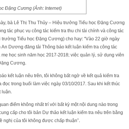
ọc Đặng Cương (Ảnh: Internet)
a này, bà Lê Thị Thu Thủy – Hiệu trưởng Tiểu học Đặng Cương
ng tác phục vụ công tác kiểm tra thu chi tài chính và công tác
ại trường Tiểu học Đặng Cương) cho hay: “Vào 22 giờ ngày
n An Dương đăng tải Thông báo kết luận kiểm tra công tác
 mẹ học sinh năm học 2017-2018; việc quản lý, sử dụng viên
 Đặng Cương.
o kết luận nêu trên, tôi không bất ngờ về kết quả kiểm tra
a đọc trong buổi làm việc ngày 03/10/2017. Sau khi kết thúc
t luận.
 quan điểm không nhất trí với bất kỳ một nội dung nào trong
cung cấp cho tôi bản Dự thảo kết luận kiểm tra nêu trên bằng
 đề nghị của tôi không được chấp thuận".