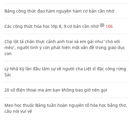
Nhiều điểm bất thường ở bằng đại học của Lý Nhã Kỳ
Cách học thuộc nhanh Bảng công thức lượng giác bằng thơ,
"thần chú"
17
Nguyễn Phương Hằng sở hữu khối tài sản "siêu khủng", từng
khoe sổ đỏ tính bằng cân, mắng cựu mẫu 'không có nổi
nghìn tỷ'
Bảng công thức đạo hàm nguyên hàm cơ bản cần nhớ
Các công thức hóa học lớp 8, 9 cơ bản cần nhớ
106
Clip lột tả chân thực cảnh anh trai và em gái như 'chó với
mèo', người tinh ý còn phát hiện một vấn đề trong giáo dục
con
Lý Nhã Kỳ lần đầu tâm sự về người cha Liệt sĩ đặc công rừng