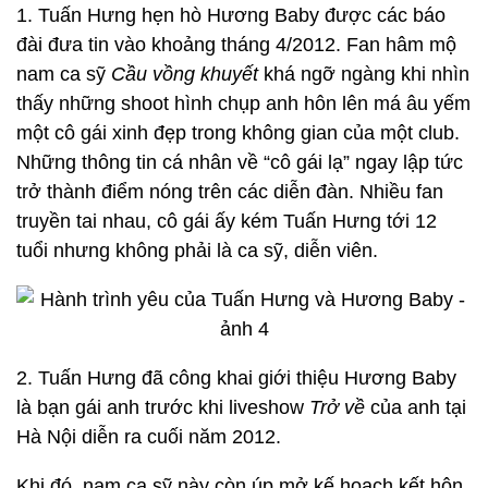
1. Tuấn Hưng hẹn hò Hương Baby được các báo
đài đưa tin vào khoảng tháng 4/2012. Fan hâm mộ
nam ca sỹ
Cầu vồng khuyết
khá ngỡ ngàng khi nhìn
thấy những shoot hình chụp anh hôn lên má âu yếm
một cô gái xinh đẹp trong không gian của một club.
Những thông tin cá nhân về “cô gái lạ” ngay lập tức
trở thành điểm nóng trên các diễn đàn. Nhiều fan
truyền tai nhau, cô gái ấy kém Tuấn Hưng tới 12
tuổi nhưng không phải là ca sỹ, diễn viên.
2. Tuấn Hưng đã công khai giới thiệu Hương Baby
là bạn gái anh trước khi liveshow
Trở về
của anh tại
Hà Nội diễn ra cuối năm 2012.
Khi đó, nam ca sỹ này còn úp mở kế hoạch kết hôn