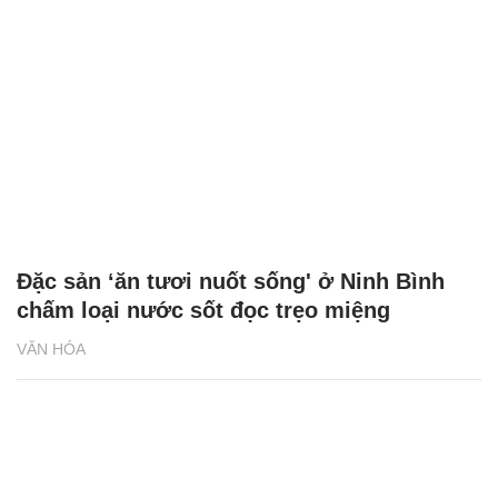
Chăm sóc sức khỏe cần thực hiện
GS.TS Nguyễn Thị Lan ti
ngay khi cơ thể còn khỏe
chức Giám đốc Học viện
Việt Nam