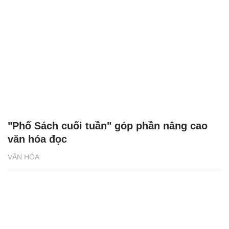
Đặc sản ‘ăn tươi nuốt sống' ở Ninh Bình
chấm loại nước sốt đọc trẹo miệng
VĂN HÓA