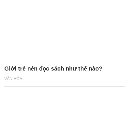
"Phố Sách cuối tuần" góp phần nâng cao
văn hóa đọc
VĂN HÓA