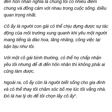
10. Nói về quyết định kết hôn với một cô gái kém
mình 1 giáp, Tuấn Hưng chia sẻ: "
Khi xác định tiến
đến hôn nhân nghĩa là chúng tôi có nhiều điểm
chung và đồng cảm với nhau trong cuộc sống. Điều
quan trọng nhất.
Cô ấy là người con gái có thể chịu đựng được sự tác
động của môi trường xung quanh khi yêu một người
mang tiếng là đào hoa, lăng nhăng, công việc lại
bận bịu như tôi.
Với một cô gái bình thường, có thể họ chấp nhận
yêu tôi nhưng để đi đến hôn nhân thì không phải ai
cũng làm được.
Ngoài ra, cô ấy còn là người biết sống cho gia đình
và có thể thay tôi chăm sóc bố mẹ lúc tôi vắng nhà.
Đó là hai lý do để tôi chọn lấy cô ấy
".