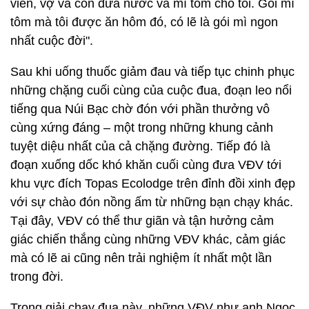
viên, vợ và con đưa nước và mì tôm cho tôi. Gói mì
tôm mà tôi được ăn hôm đó, có lẽ là gói mì ngon
nhất cuộc đời".
Sau khi uống thuốc giảm đau và tiếp tục chinh phục
những chặng cuối cùng của cuộc đua, đoạn leo nổi
tiếng qua Núi Bạc chờ đón với phần thưởng vô
cùng xứng đáng – một trong những khung cảnh
tuyệt diệu nhất của cả chặng đường. Tiếp đó là
đoạn xuống dốc khó khăn cuối cùng đưa VĐV tới
khu vực đích Topas Ecolodge trên đỉnh đồi xinh đẹp
với sự chào đón nồng ấm từ những bạn chạy khác.
Tại đây, VĐV có thể thư giãn và tận hưởng cảm
giác chiến thắng cùng những VĐV khác, cảm giác
mà có lẽ ai cũng nên trải nghiệm ít nhất một lần
trong đời.
Trong giải chạy đua này, những VĐV như anh Ngọc,