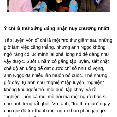
Ý chí là thứ xứng đáng nhận huy chương nhất!
Tập luyện vốn dĩ chỉ là một “trò thư giãn" sau những
giờ làm việc căng thẳng, nhưng anh Ngọc không
ngờ rằng có lúc mình lại phải lòng nó dễ dàng như
vậy được. Suốt 1 năm cố gắng tập luyện, siết chặt
chế độ ăn uống để đạt được chỉ số như kì vọng,
anh Ngọc đã nhiều lần muốn bỏ cuộc. Thế nhưng
giờ đây, tự anh như “nghiện" tập luyện, “nghiện"
không khí ngoài trời mỗi buổi tập chạy, và rồi
“nghiện" luôn cả mùi mồ hôi mà một người bác sĩ
như anh từng rất ghét. Với anh, “trò thư giãn" ngày
nào giờ đã trở thành một người bạn phải gặp gỡ