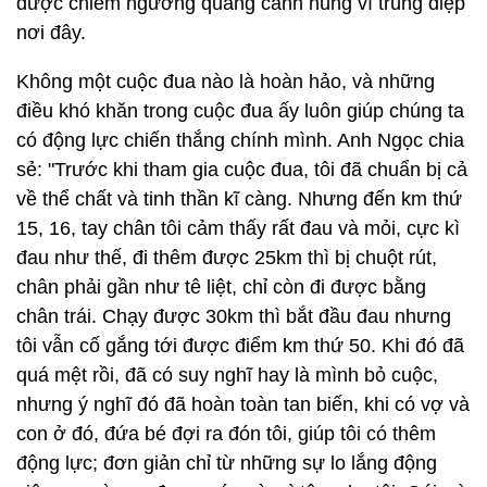
được chiêm ngưỡng quang cảnh hùng vĩ trùng điệp
nơi đây.
Không một cuộc đua nào là hoàn hảo, và những
điều khó khăn trong cuộc đua ấy luôn giúp chúng ta
có động lực chiến thắng chính mình. Anh Ngọc chia
sẻ: "Trước khi tham gia cuộc đua, tôi đã chuẩn bị cả
về thể chất và tinh thần kĩ càng. Nhưng đến km thứ
15, 16, tay chân tôi cảm thấy rất đau và mỏi, cực kì
đau như thế, đi thêm được 25km thì bị chuột rút,
chân phải gần như tê liệt, chỉ còn đi được bằng
chân trái. Chạy được 30km thì bắt đầu đau nhưng
tôi vẫn cố gắng tới được điểm km thứ 50. Khi đó đã
quá mệt rồi, đã có suy nghĩ hay là mình bỏ cuộc,
nhưng ý nghĩ đó đã hoàn toàn tan biến, khi có vợ và
con ở đó, đứa bé đợi ra đón tôi, giúp tôi có thêm
động lực; đơn giản chỉ từ những sự lo lắng động