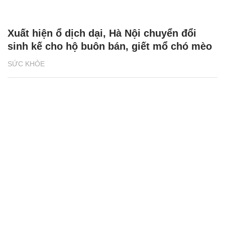
Xuất hiện ổ dịch dại, Hà Nội chuyển đổi
sinh kế cho hộ buôn bán, giết mổ chó mèo
SỨC KHỎE