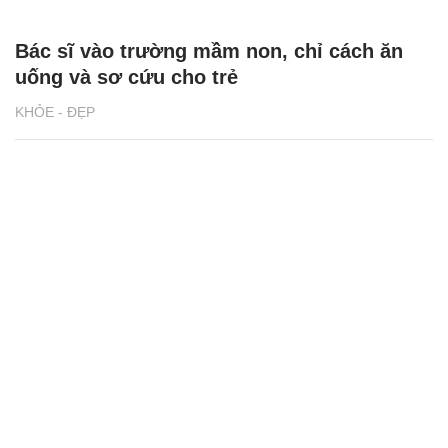
Bác sĩ vào trường mầm non, chỉ cách ăn
uống và sơ cứu cho trẻ
KHỎE - ĐẸP