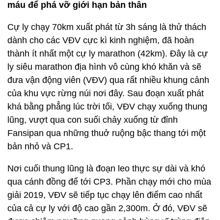
máu để phá vỡ giới hạn bản thân
Cự ly chạy 70km xuất phát từ 3h sáng là thử thách
dành cho các VĐV cực kì kinh nghiệm, đã hoàn
thành ít nhất một cự ly marathon (42km). Đây là cự
ly siêu marathon địa hình vô cùng khó khăn và sẽ
đưa vận động viên (VĐV) qua rất nhiều khung cảnh
của khu vực rừng núi nơi đây. Sau đoạn xuất phát
khá bằng phẳng lúc trời tối, VĐV chạy xuống thung
lũng, vượt qua con suối chảy xuống từ đỉnh
Fansipan qua những thuở ruộng bậc thang tới một
bản nhỏ và CP1.
Nơi cuối thung lũng là đoạn leo thực sự dài và khó
qua cánh đồng để tới CP3. Phần chạy mới cho mùa
giải 2019, VĐV sẽ tiếp tục chạy lên điểm cao nhất
của cả cự ly với độ cao gần 2,300m. Ở đó, VĐV sẽ