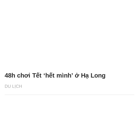
48h chơi Tết ‘hết mình’ ở Hạ Long
DU LỊCH