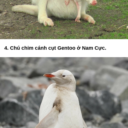
4. Chú chim cánh cụt Gentoo ở Nam Cực.