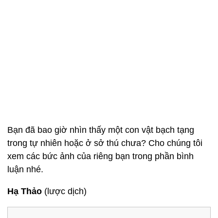
Bạn đã bao giờ nhìn thấy một con vật bạch tạng
trong tự nhiên hoặc ở sở thú chưa? Cho chúng tôi
xem các bức ảnh của riêng bạn trong phần bình
luận nhé.
Hạ Thảo
(lược dịch)
Những bức ảnh về sự vi
diệu của phôi thai động vật
trong bụng mẹ