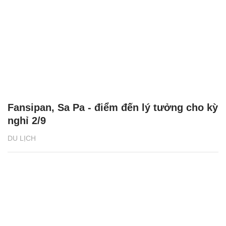
Fansipan, Sa Pa - điểm đến lý tưởng cho kỳ
nghỉ 2/9
DU LỊCH