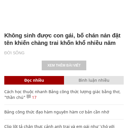
Không sinh được con gái, bố chán nản đặt
tên khiến chàng trai khốn khổ nhiều năm
ĐỜI SỐNG
XEM THÊM BÀI VIẾT
Đọc nhiều
Bình luận nhiều
Cách học thuộc nhanh Bảng công thức lượng giác bằng thơ,
"thần chú"
17
Bảng công thức đạo hàm nguyên hàm cơ bản cần nhớ
Clip lột tả chân thực cảnh anh trai và em gái như 'chó với
mèo', người tinh ý còn phát hiện một vấn đề trong giáo dục
con
Các công thức hóa học lớp 8, 9 cơ bản cần nhớ
106