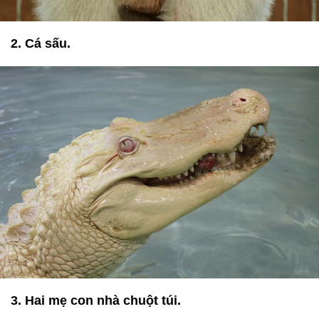
2. Cá sấu.
3. Hai mẹ con nhà chuột túi.