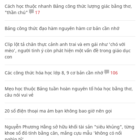
Cách học thuộc nhanh Bảng công thức lượng giác bằng thơ,
"thần chú"
17
Bảng công thức đạo hàm nguyên hàm cơ bản cần nhớ
Clip lột tả chân thực cảnh anh trai và em gái như 'chó với
mèo', người tinh ý còn phát hiện một vấn đề trong giáo dục
con
Các công thức hóa học lớp 8, 9 cơ bản cần nhớ
106
Mẹo học thuộc Bảng tuần hoàn nguyên tố hóa học bằng thơ,
câu nói vui vẻ
20 số điện thoại ma ám bạn không bao giờ nên gọi
Nguyễn Phương Hằng sở hữu khối tài sản "siêu khủng", từng
khoe sổ đỏ tính bằng cân, mắng cựu mẫu 'không có nổi
nghìn tỷ'