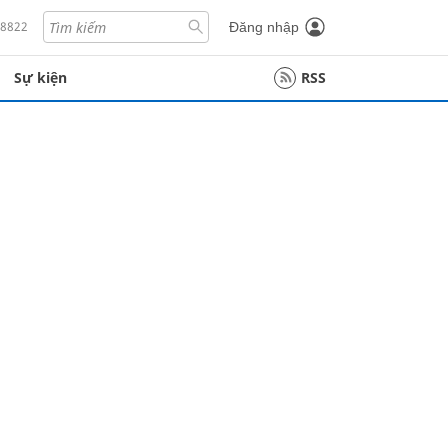
18822
Đăng nhập
Sự kiện
RSS