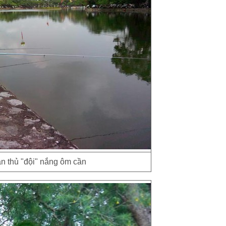
n thủ "đội" nắng ôm cần