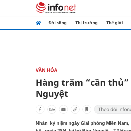
Đời sống
Thị trường
Thế giới
VĂN HÓA
Hàng trăm “cần thủ” đ
Nguyệt
Nhân kỷ niệm ngày Giải phóng Miền Nam, n
bộ, ngày 28/4, tại hồ Bán Nguyệt – TP.Hưn