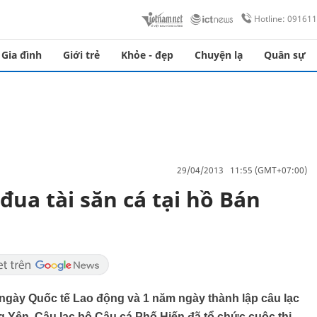
Hotline: 09161
Gia đình
Giới trẻ
Khỏe - đẹp
Chuyện lạ
Quân sự
29/04/2013 11:55 (GMT+07:00)
ua tài săn cá tại hồ Bán
gày Quốc tế Lao động và 1 năm ngày thành lập câu lạc
g Yên, Câu lạc bộ Câu cá Phố Hiến đã tổ chức cuộc thi