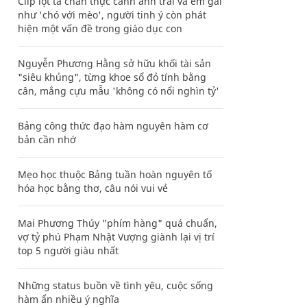
Clip lột tả chân thực cảnh anh trai và em gái
như 'chó với mèo', người tinh ý còn phát
hiện một vấn đề trong giáo dục con
Nguyễn Phương Hằng sở hữu khối tài sản
"siêu khủng", từng khoe sổ đỏ tính bằng
cân, mắng cựu mẫu 'không có nổi nghìn tỷ'
Bảng công thức đạo hàm nguyên hàm cơ
bản cần nhớ
Mẹo học thuộc Bảng tuần hoàn nguyên tố
hóa học bằng thơ, câu nói vui vẻ
Mai Phương Thúy "phím hàng" quá chuẩn,
vợ tỷ phú Phạm Nhật Vượng giành lại vị trí
top 5 người giàu nhất
Những status buồn về tình yêu, cuộc sống
hàm ẩn nhiều ý nghĩa