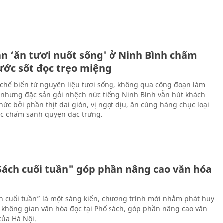
ản ‘ăn tươi nuốt sống' ở Ninh Bình chấm
nước sốt đọc trẹo miệng
chế biến từ nguyên liệu tươi sống, không qua công đoạn làm
 nhưng đặc sản gỏi nhệch nức tiếng Ninh Bình vẫn hút khách
ức bởi phần thịt dai giòn, vị ngọt dịu, ăn cùng hàng chục loại
ớc chấm sánh quyện đặc trưng.
Sách cuối tuần" góp phần nâng cao văn hóa
h cuối tuần” là một sáng kiến, chương trình mới nhằm phát huy
 không gian văn hóa đọc tại Phố sách, góp phần nâng cao văn
của Hà Nội.