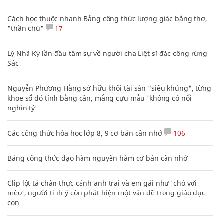
Cách học thuộc nhanh Bảng công thức lượng giác bằng thơ,
"thần chú"
17
Lý Nhã Kỳ lần đầu tâm sự về người cha Liệt sĩ đặc công rừng
Sác
Nguyễn Phương Hằng sở hữu khối tài sản "siêu khủng", từng
khoe sổ đỏ tính bằng cân, mắng cựu mẫu 'không có nổi
nghìn tỷ'
Các công thức hóa học lớp 8, 9 cơ bản cần nhớ
106
Bảng công thức đạo hàm nguyên hàm cơ bản cần nhớ
Clip lột tả chân thực cảnh anh trai và em gái như 'chó với
mèo', người tinh ý còn phát hiện một vấn đề trong giáo dục
con