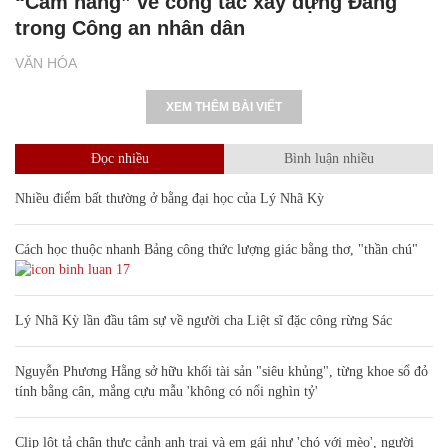
“Cẩm nang” về công tác xây dựng Đảng
trong Công an nhân dân
VĂN HÓA
XEM THÊM BÀI VIẾT
Đọc nhiều
Bình luận nhiều
Nhiều điểm bất thường ở bằng đại học của Lý Nhã Kỳ
Cách học thuộc nhanh Bảng công thức lượng giác bằng thơ, "thần chú"
17
Lý Nhã Kỳ lần đầu tâm sự về người cha Liệt sĩ đặc công rừng Sác
Nguyễn Phương Hằng sở hữu khối tài sản "siêu khủng", từng khoe sổ đỏ
tính bằng cân, mắng cựu mẫu 'không có nổi nghìn tỷ'
Clip lột tả chân thực cảnh anh trai và em gái như 'chó với mèo', người