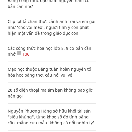
Bảng công thức đạo hàm nguyên hàm cơ
bản cần nhớ
Clip lột tả chân thực cảnh anh trai và em gái
như 'chó với mèo', người tinh ý còn phát
hiện một vấn đề trong giáo dục con
Các công thức hóa học lớp 8, 9 cơ bản cần
nhớ
106
Mẹo học thuộc Bảng tuần hoàn nguyên tố
hóa học bằng thơ, câu nói vui vẻ
20 số điện thoại ma ám bạn không bao giờ
nên gọi
Nguyễn Phương Hằng sở hữu khối tài sản
"siêu khủng", từng khoe sổ đỏ tính bằng
cân, mắng cựu mẫu 'không có nổi nghìn tỷ'