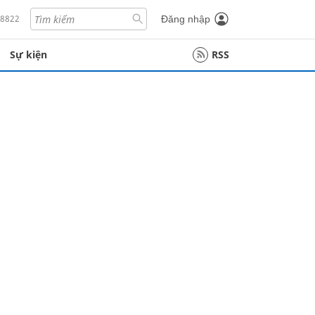
18822
Đăng nhập
Sự kiện
RSS