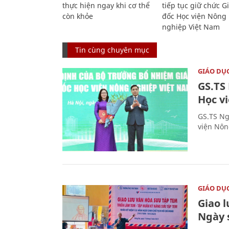
thực hiện ngay khi cơ thể
tiếp tục giữ chức 
còn khỏe
đốc Học viện Nông
nghiệp Việt Nam
Tin cùng chuyên mục
GIÁO DỤ
GS.TS
Học v
GS.TS Ng
viện Nôn
GIÁO DỤ
Giao 
Ngày 