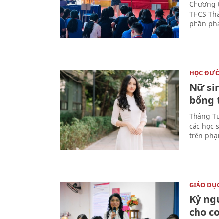
Chương t
THCS Thá
phần phá
HỌC ĐƯ
Nữ si
bổng 
Tháng Tư
các học 
trên phạ
GIÁO DỤ
Kỷ ng
cho c