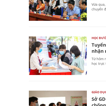
Vừa qua,
chuyển đ
HỌC ĐƯ
Tuyển 
nhận 
Từ hôm n
học trực
GIÁO DỤ
Sở GD
chống