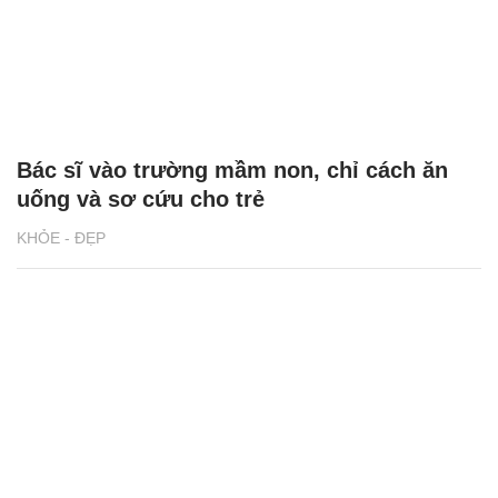
Bác sĩ vào trường mầm non, chỉ cách ăn
uống và sơ cứu cho trẻ
KHỎE - ĐẸP