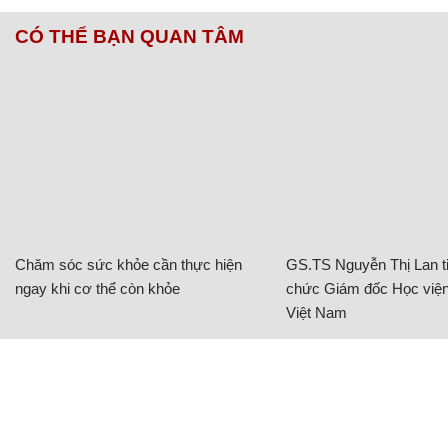
CÓ THỂ BẠN QUAN TÂM
Chăm sóc sức khỏe cần thực hiện
GS.TS Nguyễn Thị Lan ti
ngay khi cơ thể còn khỏe
chức Giám đốc Học viện
Việt Nam