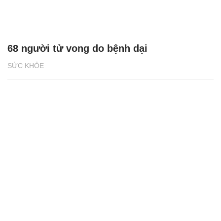
68 người tử vong do bệnh dại
SỨC KHỎE