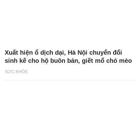
Xuất hiện ổ dịch dại, Hà Nội chuyển đổi
sinh kế cho hộ buôn bán, giết mổ chó mèo
SỨC KHỎE