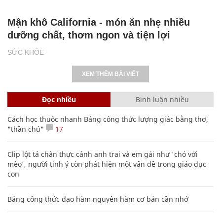
Mận khô California - món ăn nhẹ nhiều
dưỡng chất, thơm ngon và tiện lợi
SỨC KHỎE
XEM THÊM BÀI VIẾT
Đọc nhiều
Bình luận nhiều
Cách học thuộc nhanh Bảng công thức lượng giác bằng thơ,
"thần chú"
17
Clip lột tả chân thực cảnh anh trai và em gái như 'chó với
mèo', người tinh ý còn phát hiện một vấn đề trong giáo dục
con
Bảng công thức đạo hàm nguyên hàm cơ bản cần nhớ