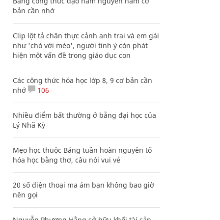
Bảng công thức đạo hàm nguyên hàm cơ
bản cần nhớ
Clip lột tả chân thực cảnh anh trai và em gái
như 'chó với mèo', người tinh ý còn phát
hiện một vấn đề trong giáo dục con
Các công thức hóa học lớp 8, 9 cơ bản cần
nhớ
106
Nhiều điểm bất thường ở bằng đại học của
Lý Nhã Kỳ
Mẹo học thuộc Bảng tuần hoàn nguyên tố
hóa học bằng thơ, câu nói vui vẻ
20 số điện thoại ma ám bạn không bao giờ
nên gọi
Nguyễn Phương Hằng sở hữu khối tài sản