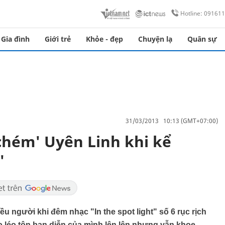
Hotline: 09161
Gia đình
Giới trẻ
Khỏe - đẹp
Chuyện lạ
Quân sự
31/03/2013 10:13 (GMT+07:00)
chém' Uyên Linh khi kể
'
 người khi đêm nhạc "In the spot light" số 6 rục rịch
o léo tôn bạn diễn của mình lên lên nhưng vẫn khoe