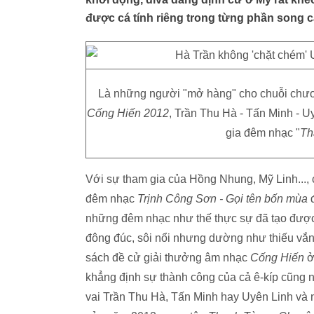
được cá tính riêng trong từng phần song c
Là những người "mở hàng" cho chuỗi chươ
Cống Hiến 2012
, Trần Thu Hà - Tấn Minh - U
gia đêm nhạc "
Th
Với sự tham gia của Hồng Nhung, Mỹ Linh...,
đêm nhạc
Trịnh Công Sơn - Gọi tên bốn mùa
những đêm nhạc như thế thực sự đã tạo được 
đông đúc, sôi nổi nhưng dường như thiếu vắng
sách đề cử giải thưởng âm nhạc
Cống Hiến
ở
khẳng định sự thành công của cả ê-kíp cũng 
vai
Trần Thu Hà
, Tấn Minh hay
Uyên Linh
và n