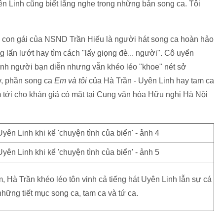
ên Linh
cũng biết lắng nghe trong những bản song ca. Tôi
 con gái của NSND Trần Hiếu là người hát song ca hoàn hảo
 lấn lướt hay tìm cách "lấy giọng đè... người". Cô uyển
 vinh người bạn diễn nhưng vẫn khéo léo "khoe" nét sở
y, phần song ca
Em và tôi
của Hà Trần - Uyên Linh hay tam ca
tới cho khán giả có mặt tại Cung văn hóa Hữu nghị Hà Nội
 Hà Trần khéo léo tôn vinh cả tiếng hát Uyên Linh lẫn sự cá
những tiết mục song ca, tam ca và tứ ca.