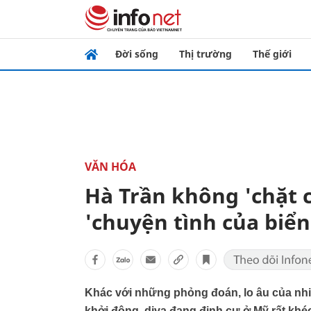
Đời sống
Thị trường
Thế giới
VĂN HÓA
Hà Trần không 'chặt 
'chuyện tình của biển
Khác với những phỏng đoán, lo âu của nhiều
khởi động, diva đang định cư ở Mỹ rất khé