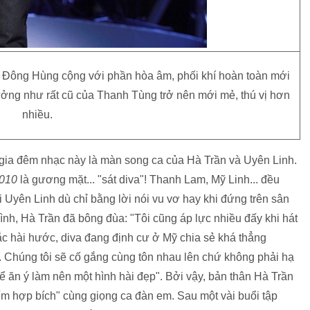
a Đông Hùng cộng với phần hòa âm, phối khí hoàn toàn mới
ưởng như rất cũ của Thanh Tùng trở nên mới mẻ, thú vị hơn
nhiều.
 gia đêm nhạc này là màn song ca của
Hà Trần
và
Uyên Linh
.
2010
là gương mặt... "sát diva"! Thanh Lam, Mỹ Linh... đều
i
Uyên Linh
dù chỉ bằng lời nói vu vơ hay khi đứng trên sân
rình,
Hà Trần
đã bông đùa: "Tôi cũng áp lực nhiều đấy khi hát
hắc hài hước, diva đang định cư ở Mỹ chia sẻ khá thẳng
g. Chúng tôi sẽ cố gắng cùng tôn nhau lên chứ không phải hạ
ể ăn ý làm nên một hình hài đẹp". Bởi vậy, bản thân
Hà Trần
kiếm hợp bích" cùng giọng ca đàn em. Sau một vài buổi tập