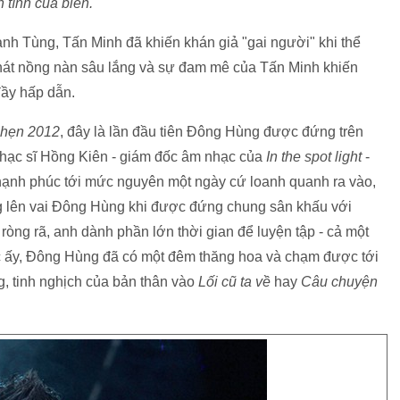
 tình của biển
.
anh Tùng
, Tấn Minh đã khiến khán giả "gai người" khi thể
hát nồng nàn sâu lắng và sự đam mê của Tấn Minh khiến
đầy hấp dẫn.
 hẹn 2012
, đây là lần đầu tiên Đông Hùng được đứng trên
i nhạc sĩ Hồng Kiên - giám đốc âm nhạc của
In the spot light
-
 hạnh phúc tới mức nguyên một ngày cứ loanh quanh ra vào,
g lên vai Đông Hùng khi được đứng chung sân khấu với
ròng rã, anh dành phần lớn thời gian để luyện tập - cả một
c ấy, Đông Hùng đã có một đêm thăng hoa và chạm được tới
ung, tinh nghịch của bản thân vào
Lối cũ ta về
hay
Câu chuyện