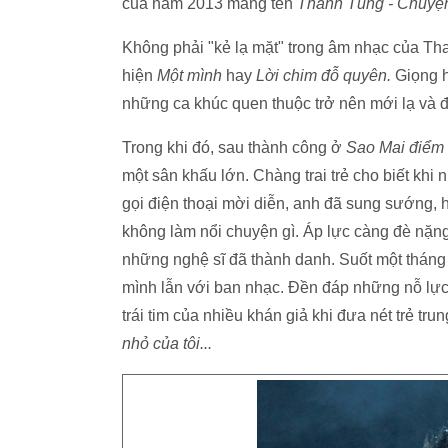
của năm 2013 mang tên
Thanh Tùng
-
Chuyện
Không phải "kẻ lạ mặt" trong âm nhạc của
Th
hiện
Một mình
hay
Lời chim đỗ quyên.
Giọng 
những ca khúc quen thuộc trở nên mới lạ và 
Trong khi đó, sau thành công ở
Sao Mai điểm
một sân khấu lớn. Chàng trai trẻ cho biết kh
gọi điện thoại mời diễn, anh đã sung sướng,
không làm nổi chuyện gì. Áp lực càng đè nặn
những nghệ sĩ đã thành danh. Suốt một tháng 
mình lẫn với ban nhạc. Đền đáp những nỗ lự
trái tim của nhiều khán giả khi đưa nét trẻ tr
nhỏ của tôi...