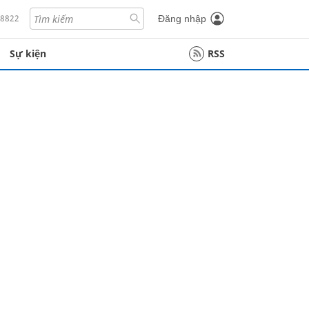
18822
Đăng nhập
Sự kiện
RSS