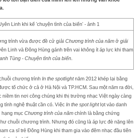
a.
ng trình vừa được đề cử giải
Chương trình của năm
ở
giải
yên Linh và Đông Hùng gánh trên vai không ít áp lực khi tham
anh Tùng - Chuyện tình của biển
.
 chuỗi chương trình
In the spotlight
năm 2012 khép lại bằng
được tổ chức ở cả ở Hà Nội và TP.HCM. Sau một năm ra đời,
niềm tin nơi công chúng khi thị trường nhạc Việt ngày càng
 tính nghệ thuật cần có. Việc
In the spot light
lọt vào danh
 hạng mục
Chương trình của năm
chính là bằng chứng
như chuỗi chương trình. Nhưng đó cũng là áp lực đè nặng lên
am ca sĩ trẻ Đông Hùng khi tham gia vào đêm nhạc đầu tiên