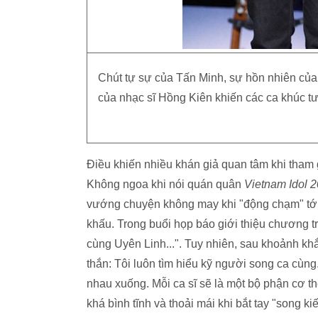
Chút tự sự của Tấn Minh, sự hồn nhiên củ
của nhạc sĩ Hồng Kiên khiến các ca khúc t
Điều khiến nhiều khán giả quan tâm khi tham
Không ngoa khi nói quán quân
Vietnam Idol 
vướng chuyện không may khi "động chạm" tớ
khấu. Trong buổi họp báo giới thiệu chương t
cùng
Uyên Linh
...". Tuy nhiên, sau khoảnh k
thắn: Tôi luôn tìm hiểu kỹ người song ca cùn
nhau xuống. Mỗi ca sĩ sẽ là một bộ phận cơ th
khá bình tĩnh và thoải mái khi bắt tay "song 