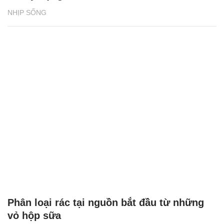
NHỊP SỐNG
Phân loại rác tại nguồn bắt đầu từ những
vỏ hộp sữa