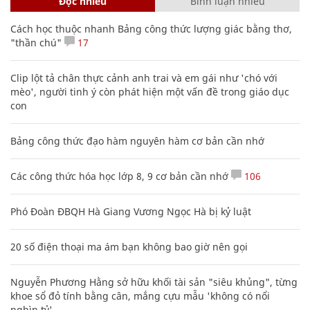
Đọc nhiều
Bình luận nhiều
Cách học thuộc nhanh Bảng công thức lượng giác bằng thơ,
"thần chú"
17
Clip lột tả chân thực cảnh anh trai và em gái như 'chó với
mèo', người tinh ý còn phát hiện một vấn đề trong giáo dục
con
Bảng công thức đạo hàm nguyên hàm cơ bản cần nhớ
Các công thức hóa học lớp 8, 9 cơ bản cần nhớ
106
Phó Đoàn ĐBQH Hà Giang Vương Ngọc Hà bị kỷ luật
20 số điện thoại ma ám bạn không bao giờ nên gọi
Nguyễn Phương Hằng sở hữu khối tài sản "siêu khủng", từng
khoe sổ đỏ tính bằng cân, mắng cựu mẫu 'không có nổi
nghìn tỷ'