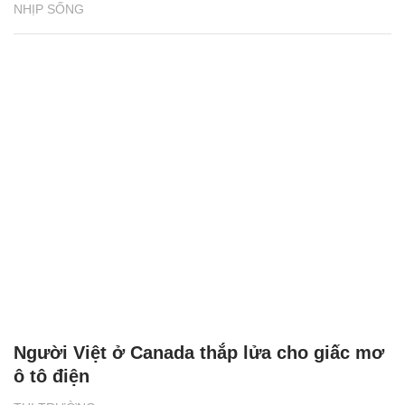
NHỊP SỐNG
Người Việt ở Canada thắp lửa cho giấc mơ
ô tô điện