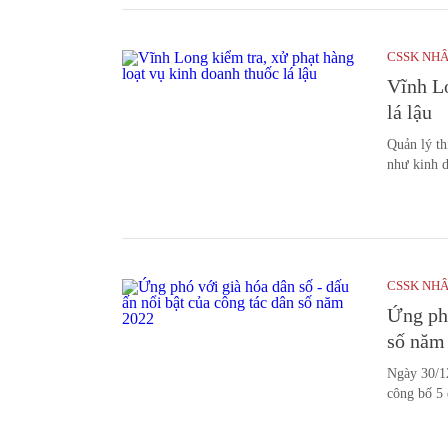
CSSK NH
Vĩnh Lo
lá lậu
Quản lý th
như kinh d
CSSK NH
Ứng phó
số năm
Ngày 30/1
công bố 5 