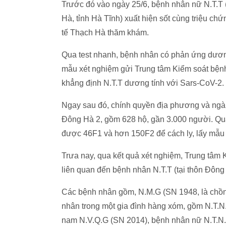
Trước đó vào ngày 25/6, bệnh nhân nữ N.T.T 
Hà, tỉnh Hà Tĩnh) xuất hiện sốt cùng triệu 
tế Thạch Hà thăm khám.
Qua test nhanh, bệnh nhân có phản ứng dương
mẫu xét nghiệm gửi Trung tâm Kiểm soát bệnh
khẳng định N.T.T dương tính với Sars-CoV-2.
Ngay sau đó, chính quyền địa phương và ngà
Đông Hà 2, gồm 628 hộ, gần 3.000 người. Qua
được 46F1 và hơn 150F2 để cách ly, lấy mẫu 
Trưa nay, qua kết quả xét nghiệm, Trung tâm 
liên quan đến bệnh nhân N.T.T (tại thôn Đôn
Các bệnh nhân gồm, N.M.G (SN 1948, là chồn
nhân trong một gia đình hàng xóm, gồm N.T.
nam N.V.Q.G (SN 2014), bệnh nhân nữ N.T.N.