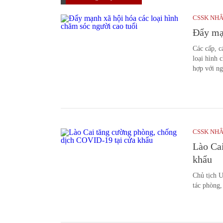
CSSK NH
Đẩy mạn
Các cấp, c
loại hình 
hợp với ng
CSSK NH
Lào Ca
khẩu
Chủ tịch 
tác phòng