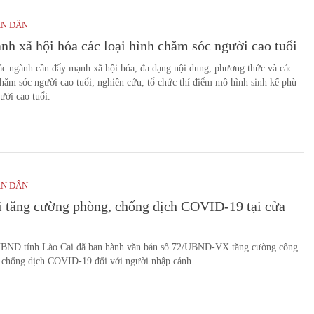
ÂN DÂN
h xã hội hóa các loại hình chăm sóc người cao tuổi
ác ngành cần đẩy mạnh xã hội hóa, đa dạng nội dung, phương thức và các
chăm sóc người cao tuổi; nghiên cứu, tổ chức thí điểm mô hình sinh kế phù
ười cao tuổi.
ÂN DÂN
i tăng cường phòng, chống dịch COVID-19 tại cửa
UBND tỉnh Lào Cai đã ban hành văn bản số 72/UBND-VX tăng cường công
, chống dịch COVID-19 đối với người nhập cảnh.