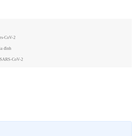
ars-CoV-2
ia đình
ới SARS-CoV-2