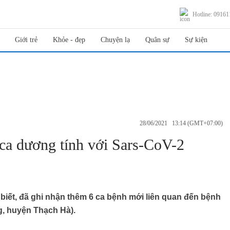
Hotline: 0916
Giới trẻ
Khỏe - đẹp
Chuyện lạ
Quân sự
Sự kiện
28/06/2021 13:14 (GMT+07:00)
 ca dương tính với Sars-CoV-2
o biết, đã ghi nhận thêm 6 ca bệnh mới liên quan đến bệnh
g, huyện Thạch Hà).