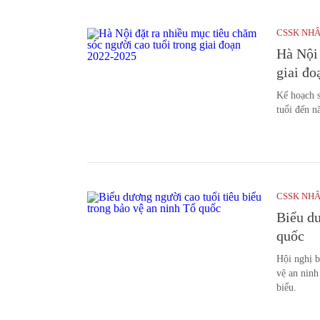
CSSK NH
Hà Nội 
giai đ
Kế hoạch 
tuổi đến n
CSSK NH
Biểu dư
quốc
Hội nghị b
vệ an ninh
biểu.