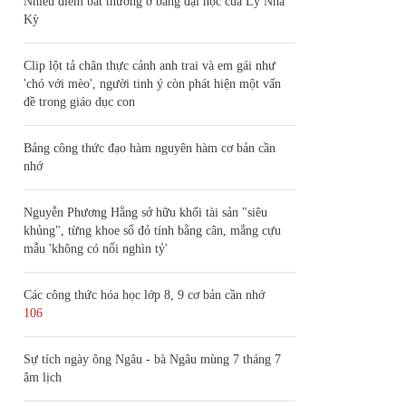
Nhiều điểm bất thường ở bằng đại học của Lý Nhã
Kỳ
Clip lột tả chân thực cảnh anh trai và em gái như
'chó với mèo', người tinh ý còn phát hiện một vấn
đề trong giáo dục con
Bảng công thức đạo hàm nguyên hàm cơ bản cần
nhớ
Nguyễn Phương Hằng sở hữu khối tài sản "siêu
khủng", từng khoe sổ đỏ tính bằng cân, mắng cựu
mẫu 'không có nổi nghìn tỷ'
Các công thức hóa học lớp 8, 9 cơ bản cần nhớ
106
Sự tích ngày ông Ngâu - bà Ngâu mùng 7 tháng 7
âm lịch