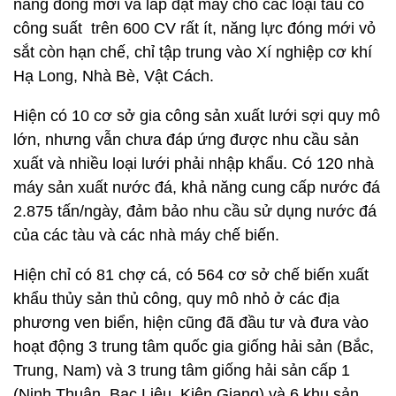
năng đóng mới và lắp đặt máy cho các loại tàu có
công suất trên 600 CV rất ít, năng lực đóng mới vỏ
sắt còn hạn chế, chỉ tập trung vào Xí nghiệp cơ khí
Hạ Long, Nhà Bè, Vật Cách.
Hiện có 10 cơ sở gia công sản xuất lưới sợi quy mô
lớn, nhưng vẫn chưa đáp ứng được nhu cầu sản
xuất và nhiều loại lưới phải nhập khẩu. Có 120 nhà
máy sản xuất nước đá, khả năng cung cấp nước đá
2.875 tấn/ngày, đảm bảo nhu cầu sử dụng nước đá
của các tàu và các nhà máy chế biến.
Hiện chỉ có 81 chợ cá, có 564 cơ sở chế biến xuất
khẩu thủy sản thủ công, quy mô nhỏ ở các địa
phương ven biển, hiện cũng đã đầu tư và đưa vào
hoạt động 3 trung tâm quốc gia giống hải sản (Bắc,
Trung, Nam) và 3 trung tâm giống hải sản cấp 1
(Ninh Thuận, Bạc Liêu, Kiên Giang) và 6 khu sản