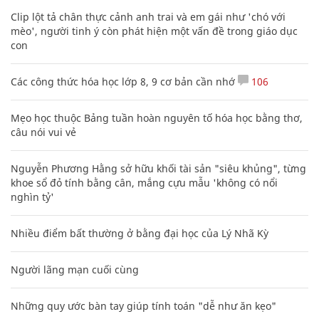
Clip lột tả chân thực cảnh anh trai và em gái như 'chó với
mèo', người tinh ý còn phát hiện một vấn đề trong giáo dục
con
Các công thức hóa học lớp 8, 9 cơ bản cần nhớ
106
Mẹo học thuộc Bảng tuần hoàn nguyên tố hóa học bằng thơ,
câu nói vui vẻ
Nguyễn Phương Hằng sở hữu khối tài sản "siêu khủng", từng
khoe sổ đỏ tính bằng cân, mắng cựu mẫu 'không có nổi
nghìn tỷ'
Nhiều điểm bất thường ở bằng đại học của Lý Nhã Kỳ
Người lãng mạn cuối cùng
Những quy ước bàn tay giúp tính toán "dễ như ăn kẹo"