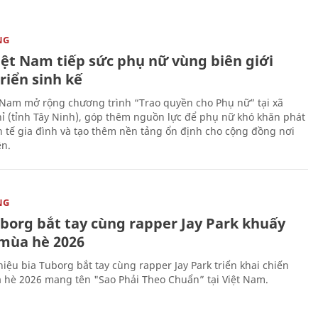
NG
iệt Nam tiếp sức phụ nữ vùng biên giới
riển sinh kế
 Nam mở rộng chương trình “Trao quyền cho Phụ nữ” tại xã
ỉ (tỉnh Tây Ninh), góp thêm nguồn lực để phụ nữ khó khăn phát
nh tế gia đình và tạo thêm nền tảng ổn định cho cộng đồng nơi
ên.
NG
uborg bắt tay cùng rapper Jay Park khuấy
mùa hè 2026
iệu bia Tuborg bắt tay cùng rapper Jay Park triển khai chiến
 hè 2026 mang tên "Sao Phải Theo Chuẩn” tại Việt Nam.