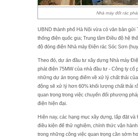
Nhà máy đốt rác phát
UBND thành phố Hà Nội vừa có văn bản gửi T
thống điện quốc gia; Trung tâm Điều độ hệ th
độ đóng điện Nhà máy Điện rác Sóc Sơn (hu
Theo đó, dự án đầu tư xây dựng Nhà máy Điện
phát điện 75MW của nhà đầu tư - Công ty cổ 
những dự án trọng điểm về xử lý chất thải củ
động sẽ xử lý hơn 60% khối lượng chất thải rắ
quan trọng trong việc chuyển đổi phương pháp 
điện hiện đại.
Hiện nay, các hạng mục xây dựng, lắp đặt và 
điều kiện để thử nghiệm, chính thức vận hành x
trong những công việc quan trọng cần sớm ho