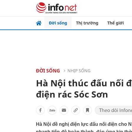
Đời sống
Thị trường
Thế giới
ĐỜI SỐNG
NHỊP SỐNG
Hà Nội thúc đấu nối 
điện rác Sóc Sơn
Hà Nội đề nghị điện lực đấu nối điện cho 
nhanh tiến độ hoàn thành, đáp ứng kịp thời 