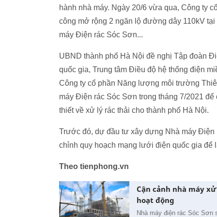
hành nhà máy. Ngày 20/6 vừa qua, Công ty c
công mở rộng 2 ngăn lộ đường dây 110kV tạ
máy Điện rác Sóc Sơn...
UBND thành phố Hà Nội đề nghị Tập đoàn Điệ
quốc gia, Trung tâm Điều độ hệ thống điện m
Công ty cổ phần Năng lượng môi trường Thiên
máy Điện rác Sóc Sơn trong tháng 7/2021 để 
thiết về xử lý rác thải cho thành phố Hà Nội.
Trước đó, dự đầu tư xây dựng Nhà máy Điện rá
chỉnh quy hoạch mạng lưới điện quốc gia để là
Theo tienphong.vn
Cận cảnh nhà máy xử l
hoạt động
Nhà máy điện rác Sóc Sơn sẽ