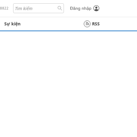
18822
Đăng nhập
Sự kiện
RSS