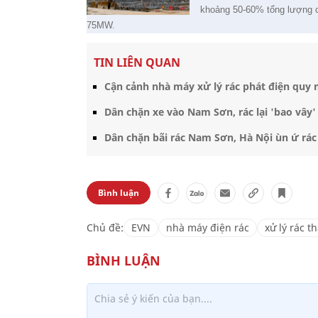
khoảng 50-60% tổng lượng ch
75MW.
TIN LIÊN QUAN
Cận cảnh nhà máy xử lý rác phát điện quy 
Dân chặn xe vào Nam Sơn, rác lại 'bao vây
Dân chặn bãi rác Nam Sơn, Hà Nội ùn ứ rác 
Bình luận
Chủ đề:
EVN
nhà máy điện rác
xử lý rác t