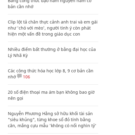
Bảng công thức đạo hàm nguyên hàm cơ
bản cần nhớ
Clip lột tả chân thực cảnh anh trai và em gái
như 'chó với mèo', người tinh ý còn phát
hiện một vấn đề trong giáo dục con
Nhiều điểm bất thường ở bằng đại học của
Lý Nhã Kỳ
Các công thức hóa học lớp 8, 9 cơ bản cần
nhớ
106
20 số điện thoại ma ám bạn không bao giờ
nên gọi
Nguyễn Phương Hằng sở hữu khối tài sản
"siêu khủng", từng khoe sổ đỏ tính bằng
cân, mắng cựu mẫu 'không có nổi nghìn tỷ'