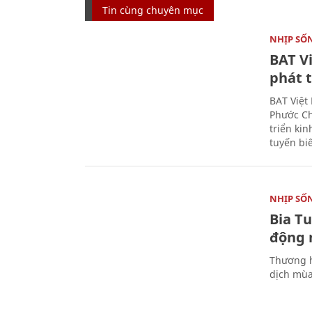
Tin cùng chuyên mục
NHỊP SỐ
BAT V
phát t
BAT Việt
Phước Ch
triển ki
tuyến bi
NHỊP SỐ
Bia T
động 
Thương h
dịch mùa