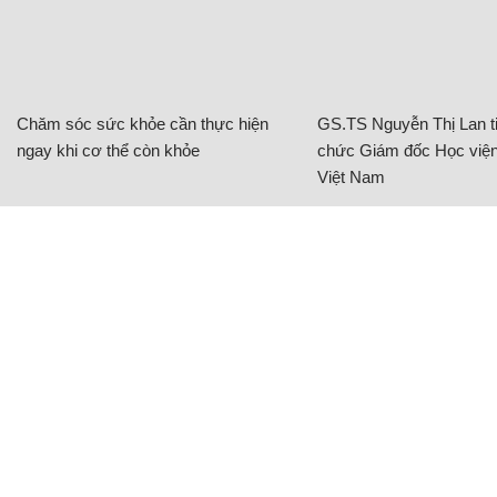
CÓ THỂ BẠN QUAN TÂM
Chăm sóc sức khỏe cần thực hiện
GS.TS Nguyễn Thị Lan ti
ngay khi cơ thể còn khỏe
chức Giám đốc Học viện
Việt Nam