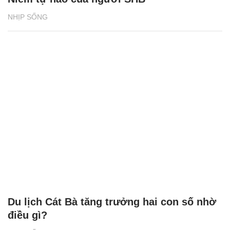
Niềm tự hào của người SHB
NHỊP SỐNG