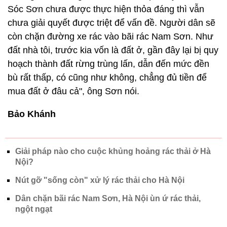
Ông Phạm Xuân Sơn (xóm 18, thôn Đông Hạ, Nam
Sơn, Sóc Sơn) cho rằng: "Chừng nào các phương
án đền bù cho hộ dân thuộc Dự án di dân vùng ảnh
hưởng môi trường của Khu liên hợp xử lý chất thải
Sóc Sơn chưa được thực hiện thỏa đáng thì vẫn
chưa giải quyết được triệt để vấn đề. Người dân sẽ
còn chặn đường xe rác vào bãi rác Nam Sơn. Như
đất nhà tôi, trước kia vốn là đất ở, gần đây lại bị quy
hoạch thành đất rừng trùng lấn, dẫn đến mức đền
bù rất thấp, có cũng như không, chẳng đủ tiền để
mua đất ở đâu cả", ông Sơn nói.
Bảo Khánh
Giải pháp nào cho cuộc khủng hoảng rác thải ở Hà
Nội?