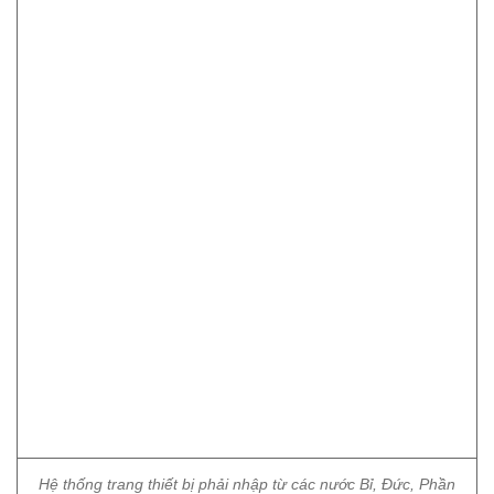
Hệ thống trang thiết bị phải nhập từ các nước Bỉ, Đức, Phần
Lan nên cũng bị ảnh hưởng do dịch bệnh.
Với dây chuyền công nghệ hiện đại, nhà máy
sẽ không phải phân loại rác thải từ đầu nguồn mà
tất cả rác thải đều đốt được. Nhiệt độ trong lò đốt