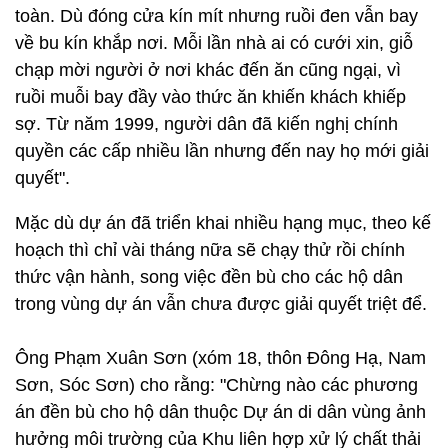
quanh năm suốt tháng phải chịu mùi hôi thối từ
sáng đến đêm. Nhiều nhà có cháu nhỏ buộc phải đi
sang xã khác ở nhờ. Bãi rác bốc mùi hôi thối, ruồi
muỗi từ đâu kéo về tấn công nhà dân khiến mọi sinh
hoạt của các hộ dân quanh đây bị đảo lộn hoàn
toàn. Dù đóng cửa kín mít nhưng ruồi đen vẫn bay
về bu kín khắp nơi. Mỗi lần nhà ai có cưới xin, giỗ
chạp mời người ở nơi khác đến ăn cũng ngại, vì
ruồi muỗi bay đầy vào thức ăn khiến khách khiếp
sợ. Từ năm 1999, người dân đã kiến nghị chính
quyền các cấp nhiều lần nhưng đến nay họ mới giải
quyết".
Mặc dù dự án đã triển khai nhiều hạng mục, theo kế
hoạch thì chỉ vài tháng nữa sẽ chạy thử rồi chính
thức vận hành, song việc đền bù cho các hộ dân
trong vùng dự án vẫn chưa được giải quyết triệt để.