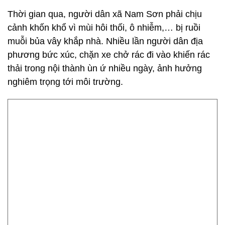
Bãi rác này được đưa vào khai thác từ năm 1999,
có 18 hố chôn lấp rác thải. Cho tới nay, các hố này
cũng gần đầy. Theo kế hoạch, bãi rác Nam Sơn sẽ
ngừng tiếp nhận rác từ năm 2021, khi nhà máy điện
rác Sóc Sơn đi vào vận hành.
Thời gian qua, người dân xã Nam Sơn phải chịu
cảnh khốn khổ vì mùi hôi thối, ô nhiễm,… bị ruồi
muỗi bủa vây khắp nhà. Nhiều lần người dân địa
phương bức xúc, chặn xe chở rác đi vào khiến rác
thải trong nội thành ùn ứ nhiều ngày, ảnh hưởng
nghiêm trọng tới môi trường.