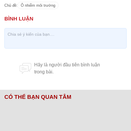
Nút gỡ "sống còn" xử lý rác thải cho Hà Nội
Dân chặn bãi rác Nam Sơn, Hà Nội ùn ứ rác thải,
ngột ngạt
Chủ đề:
Ô nhiễm môi trường