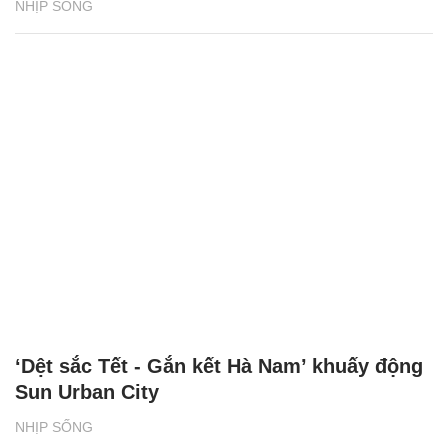
Du lịch Cát Bà tăng trưởng hai con số nhờ
điều gì?
NHỊP SỐNG