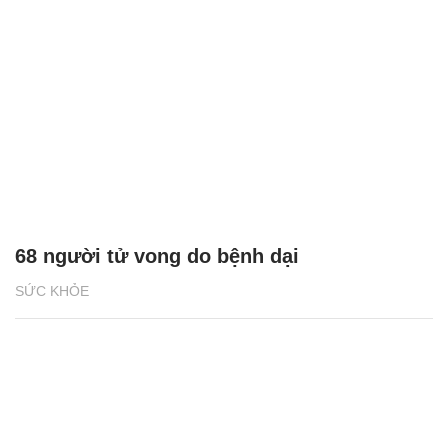
68 người tử vong do bệnh dại
SỨC KHỎE