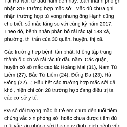
Tại Hà Nội, từ đầu năm đến nay, toàn thành phố ghi
nhận 315 trường hợp mắc sởi. Mặc dù chưa ghi
nhận trường hợp tử vong nhưng ông Hạnh cũng
cho biết, số mắc tăng so với cùng kỳ năm 2017.
Theo đó, bệnh nhân phân bố rải rác tại 183 xã,
phường, thị trấn của 30 quận, huyện, thị xã.
Các trường hợp bệnh tản phát, không tập trung
thành ổ dịch và rải rác từ đầu năm. Các quận,
huyện có số mắc cao là: Hoàng Mai (31), Nam Từ
Liêm (27), Bắc Từ Liêm (24), Đống Đa (23), Hà
Đông (22)...; Hầu hết các trường hợp mắc sởi đã
khỏi, hiện chỉ còn 28 trường hợp đang điều trị tại
các cơ sở y tế.
Đa số đối tượng mắc là trẻ em chưa đến tuổi tiêm
chủng vắc xin phòng sởi hoặc chưa được tiêm đủ
mũi vắc xin phòng sởi theo quy định; dịch bệnh vẫn