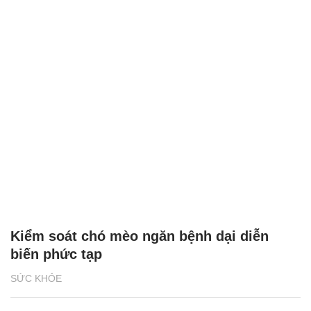
Kiểm soát chó mèo ngăn bệnh dại diễn
biến phức tạp
SỨC KHỎE