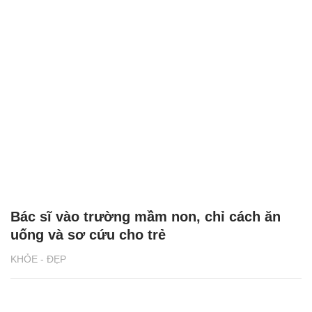
Bác sĩ vào trường mầm non, chỉ cách ăn
uống và sơ cứu cho trẻ
KHỎE - ĐẸP