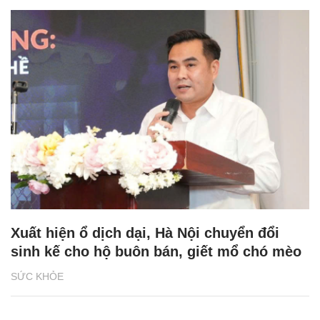
Xuất hiện ổ dịch dại, Hà Nội chuyển đổi
sinh kế cho hộ buôn bán, giết mổ chó mèo
SỨC KHỎE