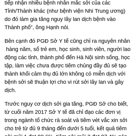
tiếp nhận nhiều bệnh nhân mắc sởi của các
Tỉnh/Thành khác (như bệnh viện Nhi Trung ương)
do đó làm gia tăng nguy lây lan dịch bệnh vào
Thành phố”, ông Hạnh nói.
Bên cạnh đó PGĐ Sở Y tế cũng chỉ ra nguyên nhân
hàng năm, số trẻ em, học sinh, sinh viên, người lao
động các tỉnh, thành phố đến Hà Nội sinh sống, học
tập, làm việc chưa được tiêm chủng đầy đủ sẽ tạo
thành khối cảm thụ đủ lớn không có miễn dịch với
bệnh sởi sẽ thuận lợi cho vi rút sởi lây lan và gây
dịch.
Trước nguy cơ dịch sởi gia tăng, PGĐ Sở cho biết,
từ cuối năm 2017 Sở Y tế đã chỉ đạo các đơn vị
trong ngành tổ chức rà soát và tiêm vét vắc xin sởi
cho trẻ từ đủ 9 tháng đến dưới 5 tuổi, kết quả tiêm