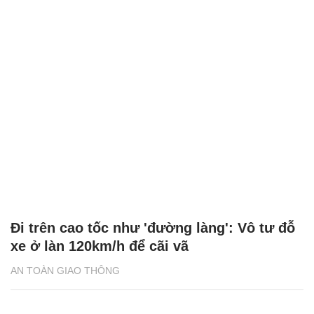
Đi trên cao tốc như 'đường làng': Vô tư đỗ
xe ở làn 120km/h để cãi vã
AN TOÀN GIAO THÔNG