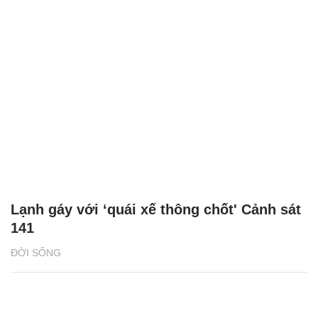
Lạnh gáy với ‘quái xế thông chốt' Cảnh sát
141
ĐỜI SỐNG