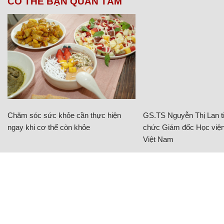
CÓ THỂ BẠN QUAN TÂM
Chăm sóc sức khỏe cần thực hiện
GS.TS Nguyễn Thị Lan ti
ngay khi cơ thể còn khỏe
chức Giám đốc Học viện
Việt Nam