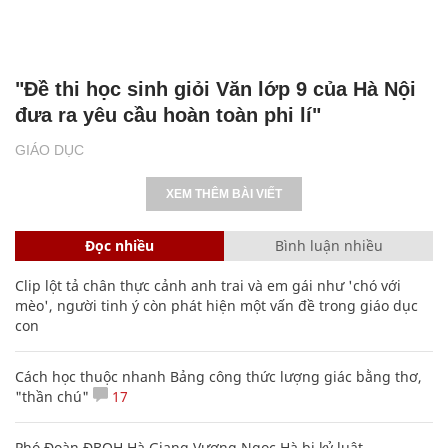
"Đề thi học sinh giỏi Văn lớp 9 của Hà Nội
đưa ra yêu cầu hoàn toàn phi lí"
GIÁO DỤC
XEM THÊM BÀI VIẾT
Đọc nhiều
Bình luận nhiều
Clip lột tả chân thực cảnh anh trai và em gái như 'chó với
mèo', người tinh ý còn phát hiện một vấn đề trong giáo dục
con
Cách học thuộc nhanh Bảng công thức lượng giác bằng thơ,
"thần chú"
17
Phó Đoàn ĐBQH Hà Giang Vương Ngọc Hà bị kỷ luật