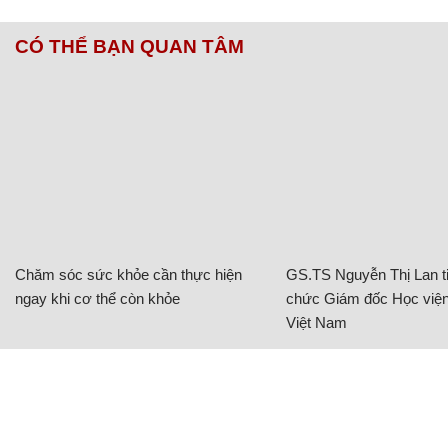
CÓ THỂ BẠN QUAN TÂM
Chăm sóc sức khỏe cần thực hiện
GS.TS Nguyễn Thị Lan ti
ngay khi cơ thể còn khỏe
chức Giám đốc Học viện
Việt Nam