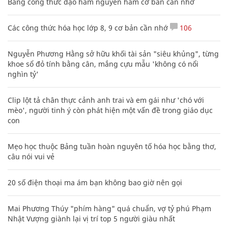
Bảng công thức đạo hàm nguyên hàm cơ bản cần nhớ
Các công thức hóa học lớp 8, 9 cơ bản cần nhớ
106
Nguyễn Phương Hằng sở hữu khối tài sản "siêu khủng", từng
khoe sổ đỏ tính bằng cân, mắng cựu mẫu 'không có nổi
nghìn tỷ'
Clip lột tả chân thực cảnh anh trai và em gái như 'chó với
mèo', người tinh ý còn phát hiện một vấn đề trong giáo dục
con
Mẹo học thuộc Bảng tuần hoàn nguyên tố hóa học bằng thơ,
câu nói vui vẻ
20 số điện thoại ma ám bạn không bao giờ nên gọi
Mai Phương Thúy "phím hàng" quá chuẩn, vợ tỷ phú Phạm
Nhật Vượng giành lại vị trí top 5 người giàu nhất