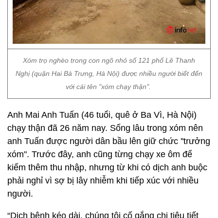
Xóm trọ nghèo trong con ngõ nhỏ số 121 phố Lê Thanh
Nghị (quận Hai Bà Trưng, Hà Nội) được nhiều người biết đến
với cái tên "xóm chạy thận".
Anh Mai Anh Tuấn (46 tuổi, quê ở Ba Vì, Hà Nội)
chạy thận đã 26 năm nay. Sống lâu trong xóm nên
anh Tuấn được người dân bầu lên giữ chức ''trưởng
xóm". Trước đây, anh cũng từng chạy xe ôm để
kiếm thêm thu nhập, nhưng từ khi có dịch anh buộc
phải nghỉ vì sợ bị lây nhiễm khi tiếp xúc với nhiều
người.
“Dịch bệnh kéo dài, chúng tôi cố gắng chi tiêu tiết