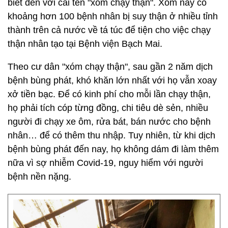
biết đến với cái tên "xóm chạy thận". Xóm này có
khoảng hơn 100 bệnh nhân bị suy thận ở nhiều tỉnh
thành trên cả nước về tá túc để tiện cho việc chạy
thận nhân tạo tại Bệnh viện Bạch Mai.
Theo cư dân "xóm chạy thận", sau gần 2 năm dịch
bệnh bùng phát, khó khăn lớn nhất với họ vẫn xoay
xở tiền bạc. Để có kinh phí cho mỗi lần chạy thận,
họ phải tích cóp từng đồng, chi tiêu dè sẻn, nhiều
người đi chạy xe ôm, rửa bát, bán nước cho bệnh
nhân… để có thêm thu nhập. Tuy nhiên, từ khi dịch
bệnh bùng phát đến nay, họ không dám đi làm thêm
nữa vì sợ nhiễm Covid-19, nguy hiểm với người
bệnh nền nặng.