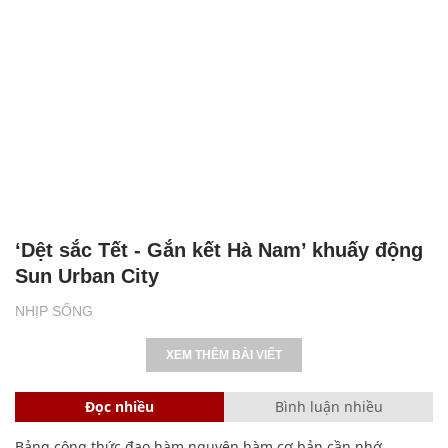
‘Dệt sắc Tết - Gắn kết Hà Nam’ khuấy động
Sun Urban City
NHỊP SỐNG
XEM THÊM BÀI VIẾT
Đọc nhiều
Bình luận nhiều
Bảng công thức đạo hàm nguyên hàm cơ bản cần nhớ