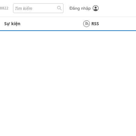
18822
Đăng nhập
Sự kiện
RSS