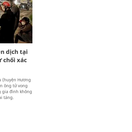
n dịch tại
 chối xác
âu (huyện Hương
àn ông tử vong
g gia đình không
i táng.