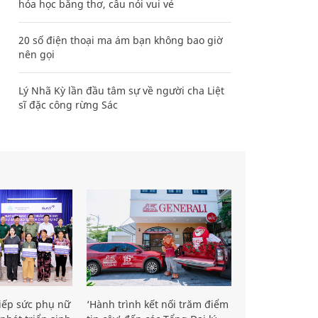
hóa học bằng thơ, câu nói vui vẻ
20 số điện thoại ma ám bạn không bao giờ
nên gọi
Lý Nhã Kỳ lần đầu tâm sự về người cha Liệt
sĩ đặc công rừng Sác
iếp sức phụ nữ
‘Hành trình kết nối trăm điểm