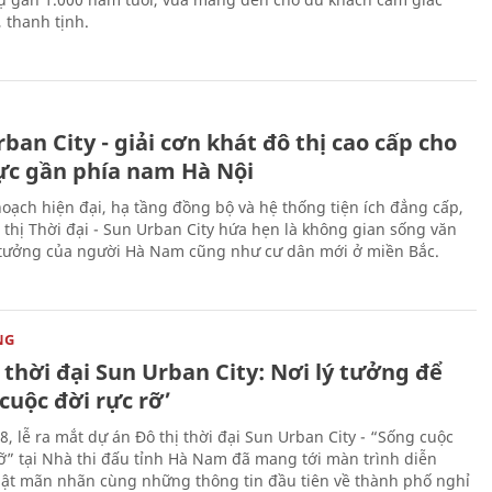
 thanh tịnh.
ban City - giải cơn khát đô thị cao cấp cho
ực gần phía nam Hà Nội
hoạch hiện đại, hạ tầng đồng bộ và hệ thống tiện ích đẳng cấp,
 thị Thời đại - Sun Urban City hứa hẹn là không gian sống văn
 tưởng của người Hà Nam cũng như cư dân mới ở miền Bắc.
NG
 thời đại Sun Urban City: Nơi lý tưởng để
cuộc đời rực rỡ’
, lễ ra mắt dự án Đô thị thời đại Sun Urban City - “Sống cuộc
rỡ” tại Nhà thi đấu tỉnh Hà Nam đã mang tới màn trình diễn
ật mãn nhãn cùng những thông tin đầu tiên về thành phố nghỉ