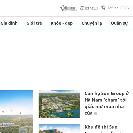
Hotline: 09161
Gia đình
Giới trẻ
Khỏe - đẹp
Chuyện lạ
Quân sự
Căn hộ Sun Group ở
Hà Nam ‘chạm’ tới
giấc mơ mua nhà
của
Khu đô thị Sun