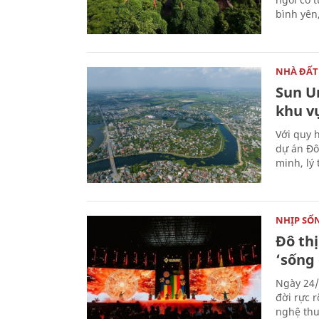
bình yên,
NHÀ ĐẤT
Sun Ur
khu v
Với quy 
dự án Đô
minh, lý
NHỊP SỐ
Đô thị
‘sống 
Ngày 24/8
đời rực 
nghệ thu