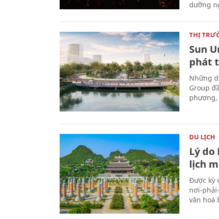
dưỡng ng
THỊ TRƯ
Sun U
phát 
Những dự
Group đầ
phương, 
DU LỊCH
Lý do
lịch m
Được kỳ 
nơi-phải
văn hoá 