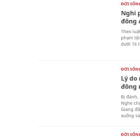
ĐỜI SỐN
Nghi p
đông 
Theo luậ
phạm tội
dưới 16 t
ĐỜI SỐN
Lý do
đông r
Bị đánh,
Nghe chá
Giang đã
xuống sà
ĐỜI SỐN