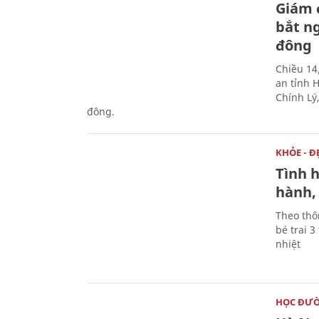
Giám 
bắt n
đông
Chiều 14
an tỉnh 
Chính Lý,
đông.
KHỎE - Đ
Tình h
hành,
Theo thô
bé trai 
nhiệt
HỌC ĐƯ