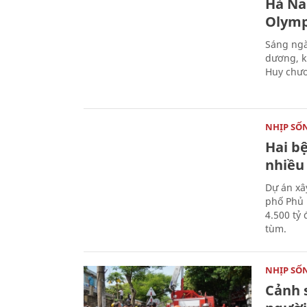
Hà Na
Olymp
Sáng ngà
dương, k
Huy chươ
NHỊP SỐ
Hai b
nhiều
Dự án xâ
phố Phủ 
4.500 tỷ
tùm.
NHỊP SỐ
Cảnh s