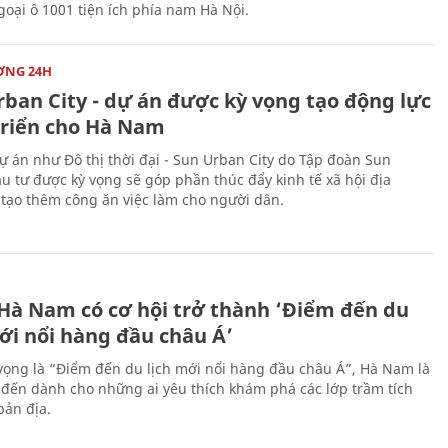
oại ô 1001 tiện ích phía nam Hà Nội.
ỜNG 24H
rban City - dự án được kỳ vọng tạo động lực
triển cho Hà Nam
 án như Đô thị thời đại - Sun Urban City do Tập đoàn Sun
u tư được kỳ vọng sẽ góp phần thúc đẩy kinh tế xã hội địa
tạo thêm công ăn việc làm cho người dân.
 Hà Nam có cơ hội trở thành ‘Điểm đến du
ới nổi hàng đầu châu Á’
vọng là “Điểm đến du lịch mới nổi hàng đầu châu Á”, Hà Nam là
-đến dành cho những ai yêu thích khám phá các lớp trầm tích
bản địa.