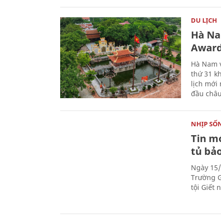
DU LỊCH
Hà Na
Award
Hà Nam v
thứ 31 k
lịch mới
đầu châu
NHỊP SỐ
Tin mớ
tủ bảo
Ngày 15/
Trường G
tội Giết 