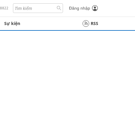
18822
Đăng nhập
Sự kiện
RSS