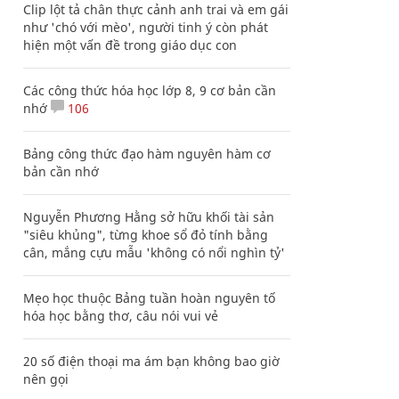
Clip lột tả chân thực cảnh anh trai và em gái
như 'chó với mèo', người tinh ý còn phát
hiện một vấn đề trong giáo dục con
Các công thức hóa học lớp 8, 9 cơ bản cần
nhớ
106
Bảng công thức đạo hàm nguyên hàm cơ
bản cần nhớ
Nguyễn Phương Hằng sở hữu khối tài sản
"siêu khủng", từng khoe sổ đỏ tính bằng
cân, mắng cựu mẫu 'không có nổi nghìn tỷ'
Mẹo học thuộc Bảng tuần hoàn nguyên tố
hóa học bằng thơ, câu nói vui vẻ
20 số điện thoại ma ám bạn không bao giờ
nên gọi