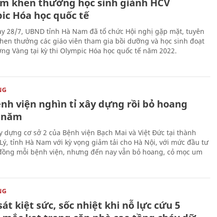
m khen thưởng học sinh giành HCV
ic Hóa học quốc tế
y 28/7, UBND tỉnh Hà Nam đã tổ chức Hội nghị gặp mặt, tuyên
hen thưởng các giáo viên tham gia bồi dưỡng và học sinh đoạt
ng Vàng tại kỳ thi Olympic Hóa học quốc tế năm 2022.
NG
ệnh viện nghìn tỉ xây dựng rồi bỏ hoang
 năm
y dựng cơ sở 2 của Bệnh viện Bạch Mai và Việt Đức tại thành
Lý, tỉnh Hà Nam với kỳ vọng giảm tải cho Hà Nội, với mức đầu tư
 đồng mỗi bệnh viện, nhưng đến nay vẫn bỏ hoang, cỏ mọc um
NG
át kiệt sức, sốc nhiệt khi nỗ lực cứu 5