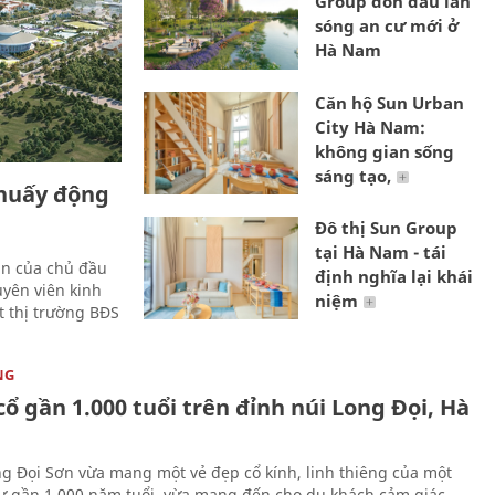
Group đón đầu làn
sóng an cư mới ở
Hà Nam
Căn hộ Sun Urban
City Hà Nam:
không gian sống
sáng tạo,
khuấy động
Đô thị Sun Group
tại Hà Nam - tái
ân của chủ đầu
định nghĩa lại khái
uyên viên kinh
niệm
t thị trường BĐS
NG
ổ gần 1.000 tuổi trên đỉnh núi Long Đọi, Hà
g Đọi Sơn vừa mang một vẻ đẹp cổ kính, linh thiêng của một
tự gần 1.000 năm tuổi, vừa mang đến cho du khách cảm giác