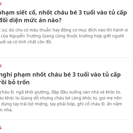
G
hạm siết cổ, nhốt cháu bé 3 tuổi vào tủ cấp
đối diện mức án nào?
t sư, dù cho có mâu thuẫn hay động cơ mục đích nào thì hành vi
 của Nguyễn Trường Giang cũng thuộc trường hợp giết người
uổi và có tính chất côn đồ.
G
 nghi phạm nhốt cháu bé 3 tuổi vào tủ cấp
ồi bỏ trốn
 cháu Đ. ngã khỏi giường, đập đầu xuống sàn nhà và khóc to.
u khóc to Giang dỗ nhưng cháu bé càng khóc to, gọi mẹ nên
 dùng tay trái bịt miệng, tay phải bóp, ghì cổ cháu Đ. ấn nằm
n nhà.
G