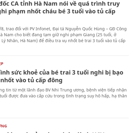
đốc CA tỉnh Hà Nam nói về quá trình truy
ghi phạm nhốt cháu bé 3 tuổi vào tủ cấp
/8, trao đổi với PV Infonet, Đại tá Nguyễn Quốc Hùng – GĐ Công
Hà Nam cho biết đang tạm giữ nghi phạm Giang (25 tuổi, ở
 Lý Nhân, Hà Nam) để điều tra vụ nhốt bé trai 3 tuổi vào tủ cấp
ẸP
ình sức khoẻ của bé trai 3 tuổi nghi bị bạo
 nhốt vào tủ cấp đông
ng tin từ một lãnh đạo BV Nhi Trung ương, bệnh viện tiếp nhận
3 tuổi được đưa vào cấp cứu trong tình trạng suy hô hấp, hạ thân
ỜNG