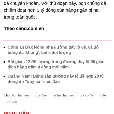
đã chuyển khoản. Với thủ đoạn này, bọn chúng đã
chiếm đoạt hơn 3 tỷ đồng của hàng ngàn bị hại
trong toàn quốc.
Theo cand.com.vn
Công an Đắk Nông phá đường dây lô đề, cá độ
bóng đá 'khủng', bắt 5 đối tượng
Bắt giam 12 đối tượng trong đường dây lô đề giao
dịch hàng trăm tỉ đồng mỗi năm
Quảng Nam: Đánh sập đường dây lô đề hơn 20 tỷ
đồng do “quý bà” cầm đầu
Chủ đề:
hà nam
Lừa đảo
tin tức hà nam
ghi số đề
lô đề
cờ bạc