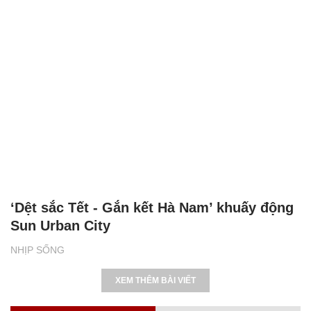
‘Dệt sắc Tết - Gắn kết Hà Nam’ khuấy động
Sun Urban City
NHỊP SỐNG
XEM THÊM BÀI VIẾT