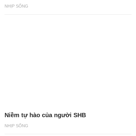
NHỊP SỐNG
Niềm tự hào của người SHB
NHỊP SỐNG