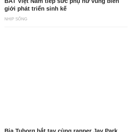
BAT Việt Nam tiếp sức phụ nữ vùng biên
giới phát triển sinh kế
NHỊP SỐNG
Bia Tuborg bắt tay cùng rapper Jay Park