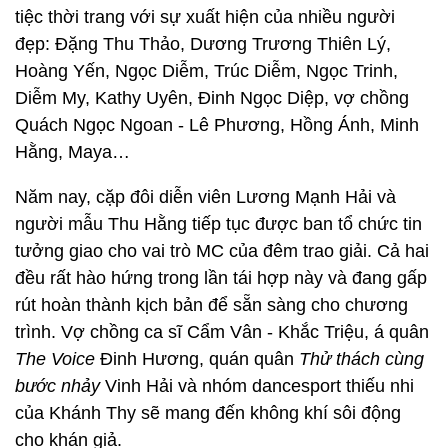
tiệc thời trang với sự xuất hiện của nhiều người
đẹp: Đặng Thu Thảo, Dương Trương Thiên Lý,
Hoàng Yến, Ngọc Diễm, Trúc Diễm, Ngọc Trinh,
Diễm My, Kathy Uyên, Đinh Ngọc Diệp, vợ chồng
Quách Ngọc Ngoan - Lê Phương, Hồng Ánh, Minh
Hằng, Maya…
Năm nay, cặp đôi diễn viên Lương Mạnh Hải và
người mẫu Thu Hằng tiếp tục được ban tổ chức tin
tưởng giao cho vai trò MC của đêm trao giải. Cả hai
đều rất hào hứng trong lần tái hợp này và đang gấp
rút hoàn thành kịch bản để sẵn sàng cho chương
trình. Vợ chồng ca sĩ Cẩm Vân - Khắc Triệu, á quân
The Voice
Đinh Hương, quán quân
Thử thách cùng
bước nhảy
Vinh Hải và nhóm dancesport thiếu nhi
của Khánh Thy sẽ mang đến không khí sôi động
cho khán giả.