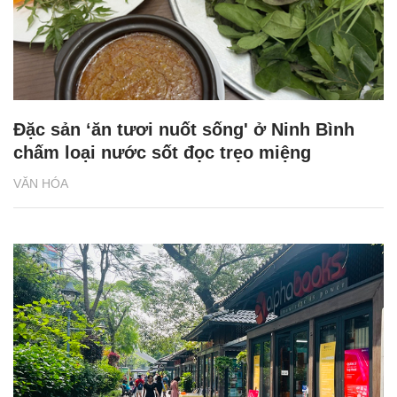
Đặc sản ‘ăn tươi nuốt sống' ở Ninh Bình
chấm loại nước sốt đọc trẹo miệng
VĂN HÓA