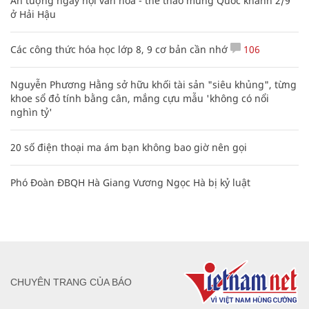
Ấn tượng ngày hội văn hóa - thể thao mừng Quốc khánh 2/9
ở Hải Hậu
Các công thức hóa học lớp 8, 9 cơ bản cần nhớ
106
Nguyễn Phương Hằng sở hữu khối tài sản "siêu khủng", từng
khoe sổ đỏ tính bằng cân, mắng cựu mẫu 'không có nổi
nghìn tỷ'
20 số điện thoại ma ám bạn không bao giờ nên gọi
Phó Đoàn ĐBQH Hà Giang Vương Ngọc Hà bị kỷ luật
CHUYÊN TRANG CỦA BÁO