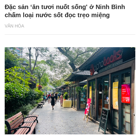
Đặc sản ‘ăn tươi nuốt sống' ở Ninh Bình
chấm loại nước sốt đọc trẹo miệng
VĂN HÓA