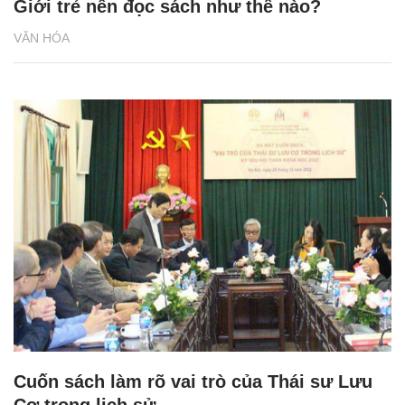
Giới trẻ nên đọc sách như thế nào?
VĂN HÓA
Cuốn sách làm rõ vai trò của Thái sư Lưu
Cơ trong lịch sử