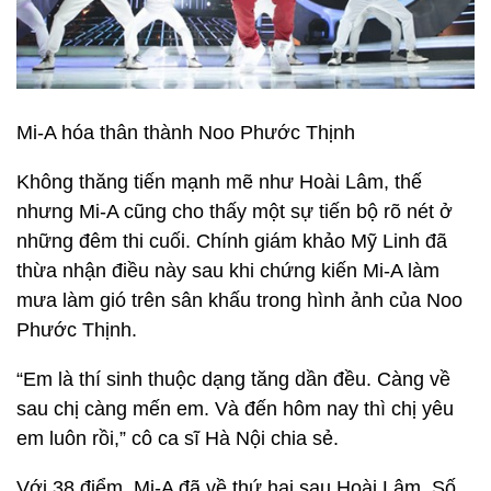
Mi-A hóa thân thành Noo Phước Thịnh
Không thăng tiến mạnh mẽ như Hoài Lâm, thế
nhưng Mi-A cũng cho thấy một sự tiến bộ rõ nét ở
những đêm thi cuối. Chính giám khảo Mỹ Linh đã
thừa nhận điều này sau khi chứng kiến Mi-A làm
mưa làm gió trên sân khấu trong hình ảnh của Noo
Phước Thịnh.
“Em là thí sinh thuộc dạng tăng dần đều. Càng về
sau chị càng mến em. Và đến hôm nay thì chị yêu
em luôn rồi,” cô ca sĩ Hà Nội chia sẻ.
Với 38 điểm, Mi-A đã về thứ hai sau Hoài Lâm. Số