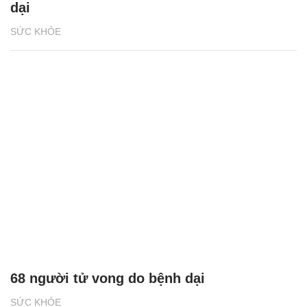
dại
SỨC KHỎE
68 người tử vong do bệnh dại
SỨC KHỎE