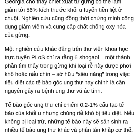
Georgia cho thấy chiết xuất từ gừng có thể làm
giảm tới 56% kích thước khối u tuyến tiền liệt ở
chuột. Nghiên cứu cũng đồng thời chứng minh công
dụng giảm viêm và cung cấp chất chống oxy hóa
của gừng.
Một nghiên cứu khác đăng trên thư viện khoa học
trực tuyến PLoS chỉ ra rằng 6-shogaol – một thành
phần tìm thấy trong gừng khi loại rễ này được phơi
khô hoặc nấu chín – sở hữu “siêu năng” trong việc
tiêu diệt các tế bào gốc ung thư hay chính là căn
nguyên gây ra bệnh ung thư vú ác tính.
Tế bào gốc ung thư chỉ chiếm 0,2-1% cấu tạo tế
bào của khối u nhưng chúng rất khó bị tiêu diệt. Nếu
không bị loại trừ, những tế bào này sẽ sản sinh ra
nhiều tế bào ung thư khác và phân tán khắp cơ thể.