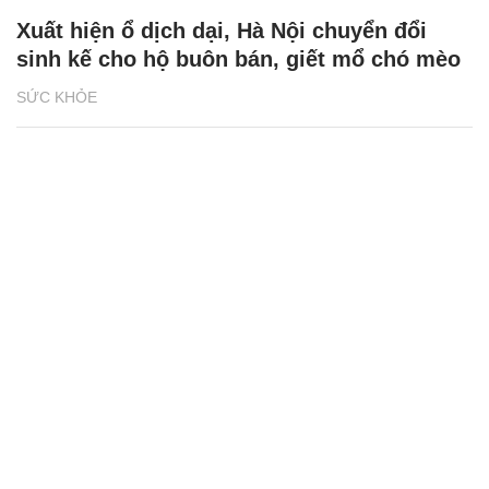
Xuất hiện ổ dịch dại, Hà Nội chuyển đổi
sinh kế cho hộ buôn bán, giết mổ chó mèo
SỨC KHỎE