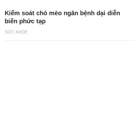
Kiểm soát chó mèo ngăn bệnh dại diễn
biến phức tạp
SỨC KHỎE