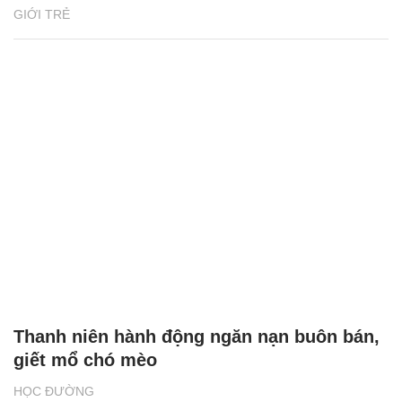
GIỚI TRẺ
Thanh niên hành động ngăn nạn buôn bán,
giết mổ chó mèo
HỌC ĐƯỜNG