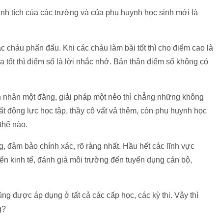
ành tích của các trường và của phụ huynh học sinh mới là
 cháu phấn đấu. Khi các cháu làm bài tốt thì cho điểm cao là
 tốt thì điểm số là lời nhắc nhở. Bản thân điểm số không có
 nhân một đằng, giải pháp một nẻo thì chẳng những không
ất động lực học tập, thầy cô vất vả thêm, còn phụ huynh học
thế nào.
, đảm bảo chính xác, rõ ràng nhất. Hầu hết các lĩnh vực
riển kinh tế, đánh giá môi trường đến tuyển dụng cán bộ,
ng được áp dụng ở tất cả các cấp học, các kỳ thi. Vậy thì
g?