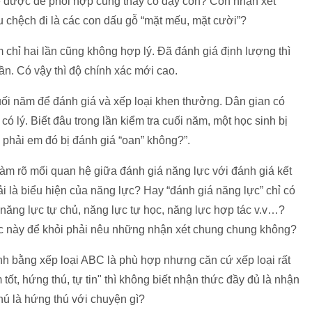
e được để phối hợp cùng thầy cô dạy con? Còn nhận xét
u chệch đi là các con dấu gỗ “mặt mếu, mặt cười”?
m chỉ hai lần cũng không hợp lý. Đã đánh giá định lượng thì
ần. Có vậy thì độ chính xác mới cao.
uối năm để đánh giá và xếp loại khen thưởng. Dân gian có
có lý. Biết đâu trong lần kiểm tra cuối năm, một học sinh bị
ó phải em đó bị đánh giá “oan” không?”.
àm rõ mối quan hệ giữa đánh giá năng lực với đánh giá kết
i là biểu hiện của năng lực? Hay “đánh giá năng lực” chỉ có
năng lực tự chủ, năng lực tự học, năng lực hợp tác v.v…?
c này để khỏi phải nêu những nhận xét chung chung không?
inh bằng xếp loại ABC là phù hợp nhưng căn cứ xếp loại rất
tốt, hứng thú, tự tin" thì không biết nhận thức đầy đủ là nhận
g thú là hứng thú với chuyện gì?