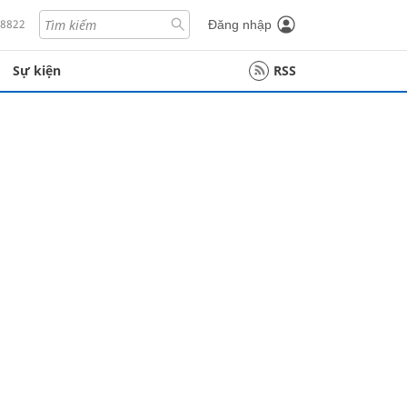
18822
Đăng nhập
Sự kiện
RSS