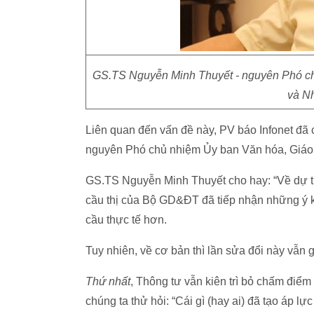
GS.TS Nguyễn Minh Thuyết - nguyên Phó chủ
và N
Liên quan đến vấn đề này, PV báo Infonet đã
nguyên Phó chủ nhiệm Ủy ban Văn hóa, Giáo d
GS.TS Nguyễn Minh Thuyết cho hay: “Về dự thả
cầu thị của Bộ GD&ĐT đã tiếp nhận những ý k
cầu thực tế hơn.
Tuy nhiên, về cơ bản thì lần sửa đổi này vẫn
Thứ nhất
, Thông tư vẫn kiên trì bỏ chấm điểm
chúng ta thử hỏi: “Cái gì (hay ai) đã tạo áp l