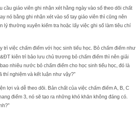
u cầu giáo viên ghi nhận xét hằng ngày vào sổ theo dõi chất
ay nó bằng ghi nhận xét vào sổ tay giáo viên thì cũng nên
 lý thường xuyên kiểm tra hoặc lấy việc ghi sổ làm tiêu chí
y trì việc chấm điểm với học sinh tiểu học. Bỏ chấm điểm như
ĐT kiên trì bảo lưu chủ trương bỏ chấm điểm thì nên giải
có bao nhiêu nước bỏ chấm điểm cho học sinh tiểu học, đó là
 thí nghiệm và kết luận như vậy?”
iện lợi và dễ theo dõi. Bản chất của việc chấm điểm A, B, C
thang điểm 3, nó sẽ tạo ra những khó khăn không đáng có.
ình?”