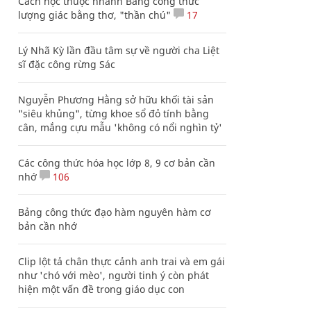
Cách học thuộc nhanh Bảng công thức
lượng giác bằng thơ, "thần chú"
17
Lý Nhã Kỳ lần đầu tâm sự về người cha Liệt
sĩ đặc công rừng Sác
Nguyễn Phương Hằng sở hữu khối tài sản
"siêu khủng", từng khoe sổ đỏ tính bằng
cân, mắng cựu mẫu 'không có nổi nghìn tỷ'
Các công thức hóa học lớp 8, 9 cơ bản cần
nhớ
106
Bảng công thức đạo hàm nguyên hàm cơ
bản cần nhớ
Clip lột tả chân thực cảnh anh trai và em gái
như 'chó với mèo', người tinh ý còn phát
hiện một vấn đề trong giáo dục con