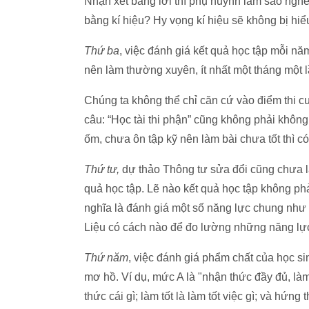
Nhận xét bằng lời thì phụ huynh làm sao ngh
bằng kí hiệu? Hy vọng kí hiệu sẽ không bị hiể
Thứ ba
, việc đánh giá kết quả học tập mỗi nă
nên làm thường xuyên, ít nhất một tháng một l
Chúng ta không thể chỉ căn cứ vào điểm thi c
câu: “Học tài thi phận” cũng không phải không 
ốm, chưa ôn tập kỹ nên làm bài chưa tốt thì c
Thứ tư,
dự thảo Thông tư sửa đổi cũng chưa l
quả học tập. Lẽ nào kết quả học tập không phả
nghĩa là đánh giá một số năng lực chung như 
Liệu có cách nào để đo lường những năng lự
Thứ năm
, việc đánh giá phẩm chất của học s
mơ hồ. Ví dụ, mức A là "nhận thức đầy đủ, làm 
thức cái gì; làm tốt là làm tốt việc gì; và hứn