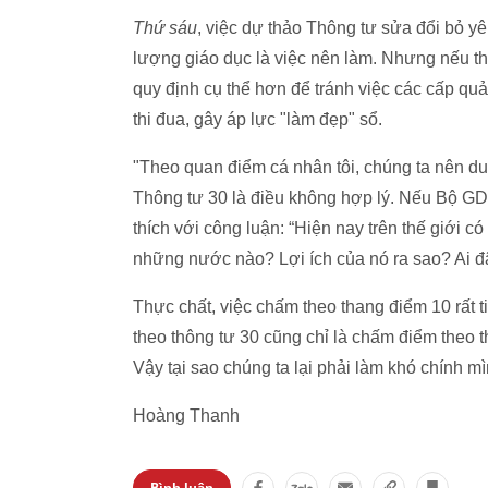
Thứ sáu
, việc dự thảo Thông tư sửa đổi bỏ yê
lượng giáo dục là việc nên làm. Nhưng nếu th
quy định cụ thể hơn để tránh việc các cấp quản
thi đua, gây áp lực "làm đẹp" sổ.
"Theo quan điểm cá nhân tôi, chúng ta nên du
Thông tư 30 là điều không hợp lý. Nếu Bộ GD&
thích với công luận: “Hiện nay trên thế giới 
những nước nào? Lợi ích của nó ra sao? Ai đã
Thực chất, việc chấm theo thang điểm 10 rất t
theo thông tư 30 cũng chỉ là chấm điểm theo 
Vậy tại sao chúng ta lại phải làm khó chính m
Hoàng Thanh
Bình luận