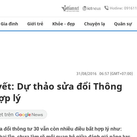
Hotline: 09161
Gia đình
Giới trẻ
Khỏe - đẹp
Chuyện lạ
Quân sự
31/08/2016 06:57 (GMT+07:00)
ết: Dự thảo sửa đổi Thông
ợp lý
 đổi thông tư 30 vẫn còn nhiều điều bất hợp lý như:
hai lần, chưa làm rõ mối quan hệ giữa đánh giá năng lực