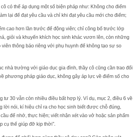
y cô có thể áp dụng một số biện pháp như: Không cho điểm
m lại để đạt yêu cầu và chỉ khi đạt yêu cầu mới cho điểm;
ểm cao hơn lần trước để động viên; chỉ công bố trước lớp
há, giỏi và khuyến khích học sinh khác vươn lên, còn những
áo viên thông báo riêng với phụ huynh để không tạo sự so
 nhà trường với giáo dục gia đình, thầy cô cũng cần trao đổi
về phương pháp giáo dục, không gây áp lực về điểm số cho
g tư 30 vẫn còn nhiều điều bất hợp lý. Ví dụ, mục 2, điều 6 về
lời nói, kí hiệu chỉ ra cho học sinh biết được chỗ đúng,
cầu để nhớ, thực hiện; viết nhận xét vào vở hoặc sản phẩm
p cụ thể giúp đỡ kịp thời”.