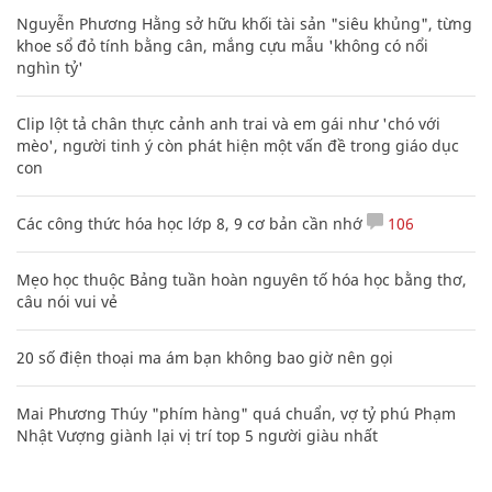
Nguyễn Phương Hằng sở hữu khối tài sản "siêu khủng", từng
khoe sổ đỏ tính bằng cân, mắng cựu mẫu 'không có nổi
nghìn tỷ'
Clip lột tả chân thực cảnh anh trai và em gái như 'chó với
mèo', người tinh ý còn phát hiện một vấn đề trong giáo dục
con
Các công thức hóa học lớp 8, 9 cơ bản cần nhớ
106
Mẹo học thuộc Bảng tuần hoàn nguyên tố hóa học bằng thơ,
câu nói vui vẻ
20 số điện thoại ma ám bạn không bao giờ nên gọi
Mai Phương Thúy "phím hàng" quá chuẩn, vợ tỷ phú Phạm
Nhật Vượng giành lại vị trí top 5 người giàu nhất