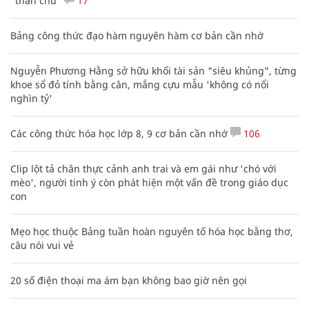
"thần chú"
17
Bảng công thức đạo hàm nguyên hàm cơ bản cần nhớ
Nguyễn Phương Hằng sở hữu khối tài sản "siêu khủng", từng
khoe sổ đỏ tính bằng cân, mắng cựu mẫu 'không có nổi
nghìn tỷ'
Các công thức hóa học lớp 8, 9 cơ bản cần nhớ
106
Clip lột tả chân thực cảnh anh trai và em gái như 'chó với
mèo', người tinh ý còn phát hiện một vấn đề trong giáo dục
con
Mẹo học thuộc Bảng tuần hoàn nguyên tố hóa học bằng thơ,
câu nói vui vẻ
20 số điện thoại ma ám bạn không bao giờ nên gọi