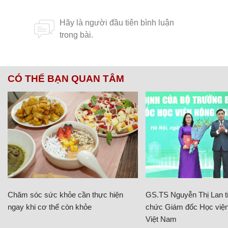
CÓ THỂ BẠN QUAN TÂM
Chăm sóc sức khỏe cần thực hiện
GS.TS Nguyễn Thị Lan ti
ngay khi cơ thể còn khỏe
chức Giám đốc Học viện
Việt Nam