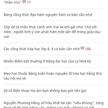
"thần chú"
17
Bảng công thức đạo hàm nguyên hàm cơ bản cần nhớ
Clip lột tả chân thực cảnh anh trai và em gái như 'chó với
mèo', người tinh ý còn phát hiện một vấn đề trong giáo dục
con
Các công thức hóa học lớp 8, 9 cơ bản cần nhớ
106
Nhiều điểm bất thường ở bằng đại học của Lý Nhã Kỳ
Mẹo học thuộc Bảng tuần hoàn nguyên tố hóa học bằng thơ,
câu nói vui vẻ
20 số điện thoại ma ám bạn không bao giờ nên gọi
Nguyễn Phương Hằng sở hữu khối tài sản "siêu khủng", từng
khoe sổ đỏ tính bằng cân, mắng cựu mẫu 'không có nổi