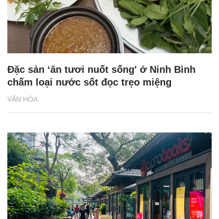
Đặc sản ‘ăn tươi nuốt sống' ở Ninh Bình
chấm loại nước sốt đọc trẹo miệng
VĂN HÓA