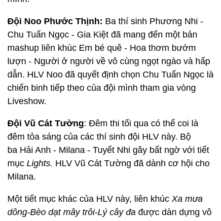
Đội Noo Phước Thịnh:
Ba thí sinh Phương Nhi -
Chu Tuấn Ngọc - Gia Kiệt đã mang đến một bản
mashup liên khúc Em bé quê - Hoa thơm bướm
lượn - Người ở người về vô cùng ngọt ngào và hấp
dẫn. HLV Noo đã quyết định chọn Chu Tuấn Ngọc là
chiến binh tiếp theo của đội mình tham gia vòng
Liveshow.
Đội Vũ Cát Tường
: Đêm thi tối qua có thể coi là
đêm tỏa sáng của các thí sinh đội HLV này. Bộ
ba Hải Anh - Milana - Tuyết Nhi gây bất ngờ với tiết
mục
Lights.
HLV Vũ Cát Tường đã dành cơ hội cho
Milana.
Một tiết mục khác của HLV này, liên khúc
Xa mưa
dông-Bèo dạt mây trôi-Lý cây đa
được dàn dựng vô