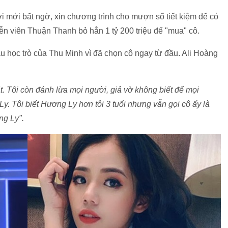
 mới bất ngờ, xin chương trình cho mượn sổ tiết kiệm để có
iễn viên Thuận Thanh bỏ hẳn 1 tỷ 200 triệu để "mua" cô.
u học trò của Thu Minh vì đã chọn cô ngay từ đầu. Ali Hoàng
t. Tôi còn đánh lừa mọi người, giả vờ không biết để mọi
. Tôi biết Hương Ly hơn tôi 3 tuổi nhưng vẫn gọi cô ấy là
ng Ly".