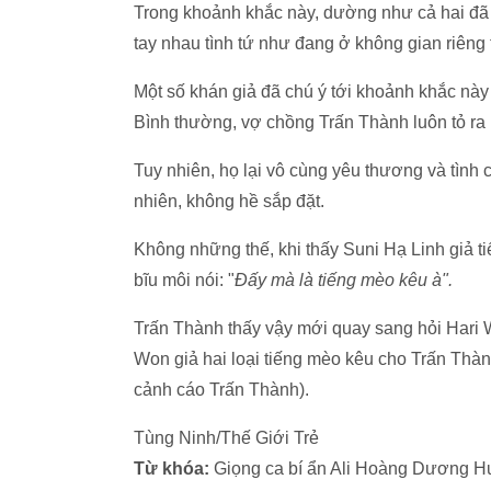
Trong khoảnh khắc này, dường như cả hai đã 
tay nhau tình tứ như đang ở không gian riêng 
Một số khán giả đã chú ý tới khoảnh khắc này v
Bình thường, vợ chồng Trấn Thành luôn tỏ ra k
Tuy nhiên, họ lại vô cùng yêu thương và tình
nhiên, không hề sắp đặt.
Không những thế, khi thấy Suni Hạ Linh giả t
bĩu môi nói: "
Đấy mà là tiếng mèo kêu à".
Trấn Thành thấy vậy mới quay sang hỏi Hari W
Won giả hai loại tiếng mèo kêu cho Trấn Thàn
cảnh cáo Trấn Thành).
Tùng Ninh/Thế Giới Trẻ
Từ khóa:
Giọng ca bí ẩn Ali Hoàng Dương H