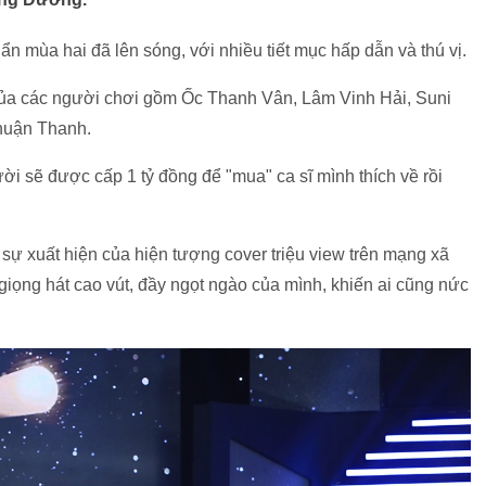
 ẩn mùa hai đã lên sóng, với nhiều tiết mục hấp dẫn và thú vị.
 của các người chơi gồm Ốc Thanh Vân, Lâm Vinh Hải, Suni
Thuận Thanh.
ời sẽ được cấp 1 tỷ đồng để "mua" ca sĩ mình thích về rồi
 sự xuất hiện của hiện tượng cover triệu view trên mạng xã
giọng hát cao vút, đầy ngọt ngào của mình, khiến ai cũng nức