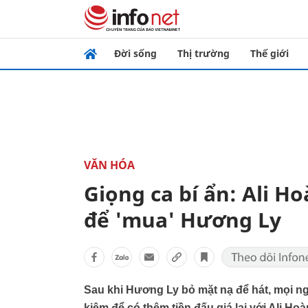
Đời sống
Thị trường
Thế giới
VĂN HÓA
Giọng ca bí ẩn: Ali H
để 'mua' Hương Ly
Sau khi Hương Ly bỏ mặt nạ để hát, mọi ng
kiệm để có thêm tiền đấu giá lại với Ali H