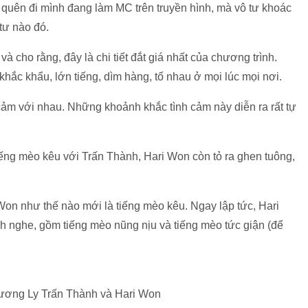
quên đi mình đang làm MC trên truyền hình, mà vô tư khoác
tư nào đó.
à cho rằng, đây là chi tiết đắt giá nhất của chương trình.
hắc khẩu, lớn tiếng, dìm hàng, tố nhau ở mọi lúc mọi nơi.
 cảm với nhau. Những khoảnh khắc tình cảm này diễn ra rất tự
iếng mèo kêu với Trấn Thành, Hari Won còn tỏ ra ghen tuông,
on như thế nào mới là tiếng mèo kêu. Ngay lập tức, Hari
h nghe, gồm tiếng mèo nũng nịu và tiếng mèo tức giận (để
ương Ly Trấn Thành và Hari Won