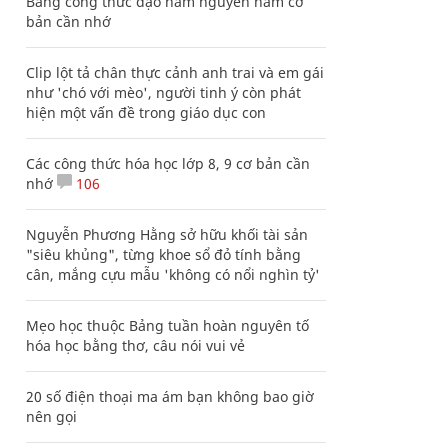
Bảng công thức đạo hàm nguyên hàm cơ
bản cần nhớ
Clip lột tả chân thực cảnh anh trai và em gái
như 'chó với mèo', người tinh ý còn phát
hiện một vấn đề trong giáo dục con
Các công thức hóa học lớp 8, 9 cơ bản cần
nhớ
106
Nguyễn Phương Hằng sở hữu khối tài sản
"siêu khủng", từng khoe sổ đỏ tính bằng
cân, mắng cựu mẫu 'không có nổi nghìn tỷ'
Mẹo học thuộc Bảng tuần hoàn nguyên tố
hóa học bằng thơ, câu nói vui vẻ
20 số điện thoại ma ám bạn không bao giờ
nên gọi