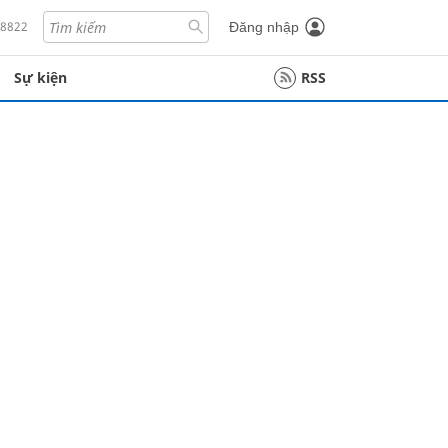
18822
Đăng nhập
Sự kiện
RSS