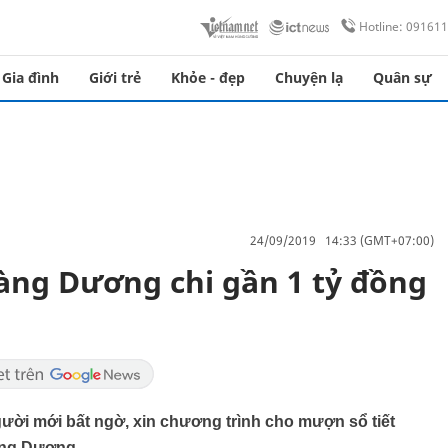
Hotline: 09161
Gia đình
Giới trẻ
Khỏe - đẹp
Chuyện lạ
Quân sự
24/09/2019 14:33 (GMT+07:00)
oàng Dương chi gần 1 tỷ đồng
ười mới bất ngờ, xin chương trình cho mượn sổ tiết
oàng Dương.