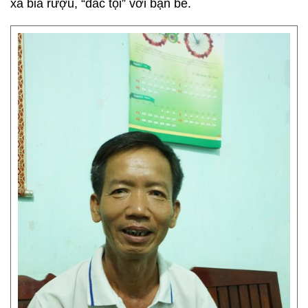
xa bia rượu, “đắc tội” với bạn bè.