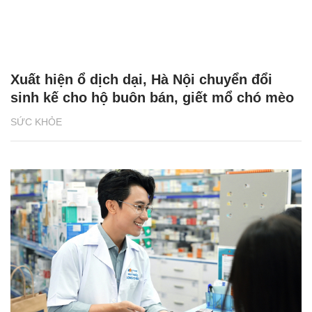
Xuất hiện ổ dịch dại, Hà Nội chuyển đổi
sinh kế cho hộ buôn bán, giết mổ chó mèo
SỨC KHỎE