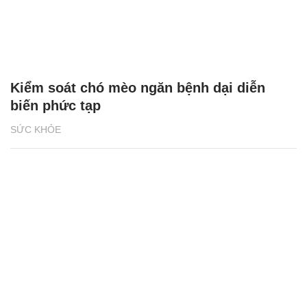
Kiểm soát chó mèo ngăn bệnh dại diễn
biến phức tạp
SỨC KHỎE