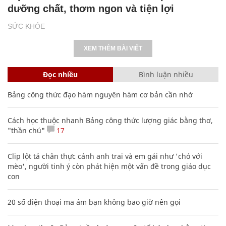
dưỡng chất, thơm ngon và tiện lợi
SỨC KHỎE
XEM THÊM BÀI VIẾT
Đọc nhiều
Bình luận nhiều
Bảng công thức đạo hàm nguyên hàm cơ bản cần nhớ
Cách học thuộc nhanh Bảng công thức lượng giác bằng thơ,
"thần chú"
17
Clip lột tả chân thực cảnh anh trai và em gái như 'chó với
mèo', người tinh ý còn phát hiện một vấn đề trong giáo dục
con
20 số điện thoại ma ám bạn không bao giờ nên gọi