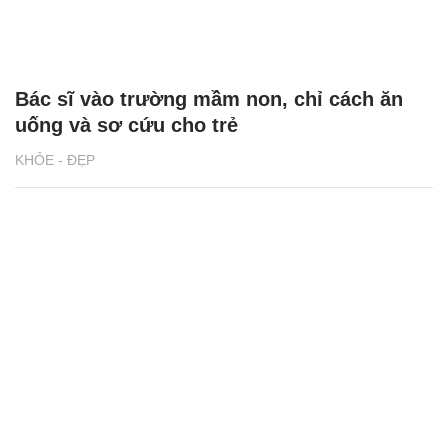
Bác sĩ vào trường mầm non, chỉ cách ăn
uống và sơ cứu cho trẻ
KHỎE - ĐẸP