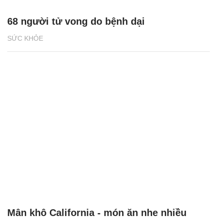
68 người tử vong do bệnh dại
SỨC KHỎE
Mận khô California - món ăn nhẹ nhiều