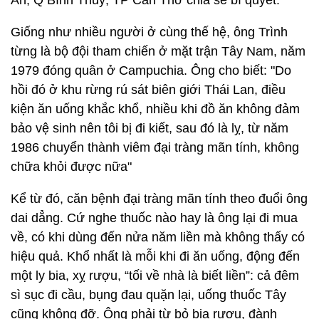
An, Q Bình Thuỷ, TP Cần Thơ chia sẻ bí quyết.
Giống như nhiều người ở cùng thế hệ, ông Trình
từng là bộ đội tham chiến ở mặt trận Tây Nam, năm
1979 đóng quân ở Campuchia. Ông cho biết: "Do
hồi đó ở khu rừng rú sát biên giới Thái Lan, điều
kiện ăn uống khắc khổ, nhiều khi đồ ăn không đảm
bảo vệ sinh nên tôi bị đi kiết, sau đó là lỵ, từ năm
1986 chuyển thành viêm đại tràng mãn tính, không
chữa khỏi được nữa"
Kể từ đó, căn bệnh đại tràng mãn tính theo đuổi ông
dai dẳng. Cứ nghe thuốc nào hay là ông lại đi mua
về, có khi dùng đến nửa năm liền mà không thấy có
hiệu quả. Khổ nhất là mỗi khi đi ăn uống, động đến
một ly bia, xỵ rượu, “tối về nhà là biết liền”: cả đêm
sì sục đi cầu, bụng đau quặn lại, uống thuốc Tây
cũng không đỡ. Ông phải từ bỏ bia rượu, đành