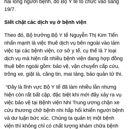
hài lòng người bệnh, do Bộ Y tế tổ chức vào sáng
19/7.
Siết chặt các dịch vụ ở bệnh viện
Theo đó, Bộ trưởng Bộ Y tế Nguyễn Thị Kim Tiến
nhấn mạnh là việc thuê dịch vụ bên ngoài vào làm
việc tại các bệnh viện, cơ sở y tế, cụ thể là 7 loại
dịch vụ mà hiện rất nhiều bệnh viện đang hợp đồng
thuê bên ngoài gồm: bảo vệ, vận chuyển cấp cứu,
trông xe, giặt là, căng tin, mai táng, bảo quản tử thi.
“Đây là lĩnh vực Bộ Y tế đã làm nhiều lần nhưng
hiện còn rất bất cập, đặc biệt khi mới đây xảy ra vụ
việc bảo vệ tại Bệnh viện Nhi Trung ương chặn xe
cứu thương chở bệnh nhi hấp hối khiến người bệnh
và dư luận bức xúc. Chúng ta quản trị một bệnh
viện thì không chỉ có chất lượng khám chữa bệnh