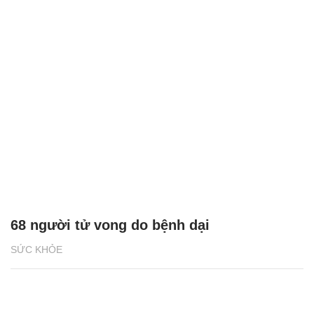
68 người tử vong do bệnh dại
SỨC KHỎE