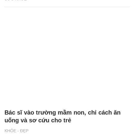
Bác sĩ vào trường mầm non, chỉ cách ăn
uống và sơ cứu cho trẻ
KHỎE - ĐẸP