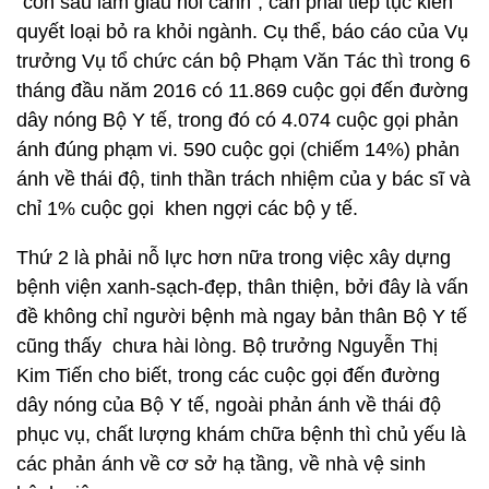
“con sâu làm giàu nồi canh”, cần phải tiếp tục kiên
quyết loại bỏ ra khỏi ngành. Cụ thể, báo cáo của Vụ
trưởng Vụ tổ chức cán bộ Phạm Văn Tác thì trong 6
tháng đầu năm 2016 có 11.869 cuộc gọi đến đường
dây nóng Bộ Y tế, trong đó có 4.074 cuộc gọi phản
ánh đúng phạm vi. 590 cuộc gọi (chiếm 14%) phản
ánh về thái độ, tinh thần trách nhiệm của y bác sĩ và
chỉ 1% cuộc gọi khen ngợi các bộ y tế.
Thứ 2 là phải nỗ lực hơn nữa trong việc xây dựng
bệnh viện xanh-sạch-đẹp, thân thiện, bởi đây là vấn
đề không chỉ người bệnh mà ngay bản thân Bộ Y tế
cũng thấy chưa hài lòng. Bộ trưởng Nguyễn Thị
Kim Tiến cho biết, trong các cuộc gọi đến đường
dây nóng của Bộ Y tế, ngoài phản ánh về thái độ
phục vụ, chất lượng khám chữa bệnh thì chủ yếu là
các phản ánh về cơ sở hạ tầng, về nhà vệ sinh