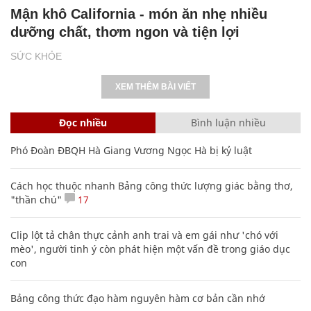
Mận khô California - món ăn nhẹ nhiều
dưỡng chất, thơm ngon và tiện lợi
SỨC KHỎE
XEM THÊM BÀI VIẾT
Đọc nhiều
Bình luận nhiều
Phó Đoàn ĐBQH Hà Giang Vương Ngọc Hà bị kỷ luật
Cách học thuộc nhanh Bảng công thức lượng giác bằng thơ,
"thần chú"
17
Clip lột tả chân thực cảnh anh trai và em gái như 'chó với
mèo', người tinh ý còn phát hiện một vấn đề trong giáo dục
con
Bảng công thức đạo hàm nguyên hàm cơ bản cần nhớ