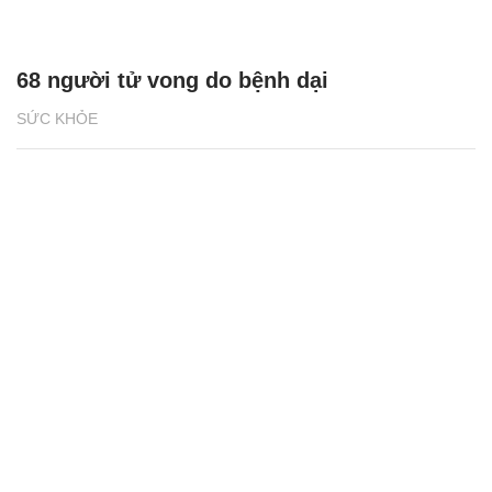
68 người tử vong do bệnh dại
SỨC KHỎE