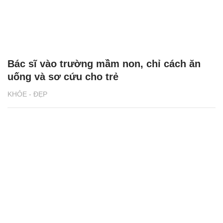
Bác sĩ vào trường mầm non, chỉ cách ăn
uống và sơ cứu cho trẻ
KHỎE - ĐẸP