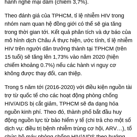
hành nghề mại dâm (chiếm 3,7%).
Theo đánh giá của TPHCM, tỉ lệ nhiễm HIV trong
nhóm nam quan hệ đồng giới có thể sẽ gia tăng
trong thời gian tới. Kết quả phân tích và dự báo của
mô hình dịch Châu Á thực hiện, ước tính, tỉ lệ nhiễm
HIV trên người dân trưởng thành tại TPHCM (trên
15 tuổi) sẽ tăng lên 1,73% vào năm 2020 (hiện
chiếm khoảng 0.7%) nếu các hành vi nguy cơ
không được thay đổi, can thiệp.
Trong 5 năm tới (2016-2020) với điều kiện nguồn tài
trợ từ quốc tế cho các hoạt động phòng chống
HIV/AIDS bị cắt giảm, TPHCM sẽ đa dạng hóa
nguồn kinh phí. Theo đó, thành phố bắt đầu huy
động nguồn lực từ bảo hiểm y tế (chi trả cho một số
dịch vụ: điều trị bệnh nhiễm trùng cơ hội, ARV…), tổ
chức bộ máy phòng chống HIV/AIDS theo hướng