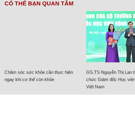
CÓ THỂ BẠN QUAN TÂM
Chăm sóc sức khỏe cần thực hiện
GS.TS Nguyễn Thị Lan ti
ngay khi cơ thể còn khỏe
chức Giám đốc Học viện
Việt Nam