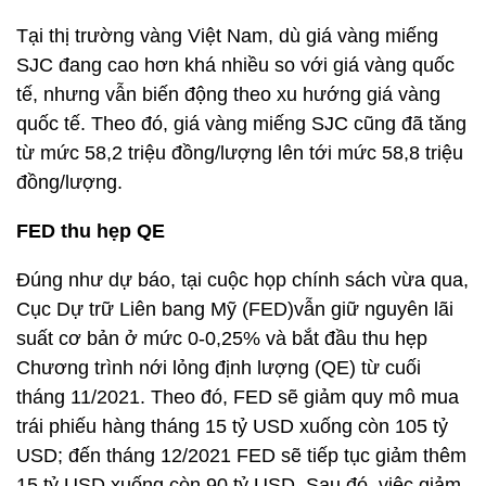
Tại thị trường vàng Việt Nam, dù giá vàng miếng
SJC đang cao hơn khá nhiều so với giá vàng quốc
tế, nhưng vẫn biến động theo xu hướng giá vàng
quốc tế. Theo đó, giá vàng miếng SJC cũng đã tăng
từ mức 58,2 triệu đồng/lượng lên tới mức 58,8 triệu
đồng/lượng.
FED thu hẹp QE
Đúng như dự báo, tại cuộc họp chính sách vừa qua,
Cục Dự trữ Liên bang Mỹ (FED)vẫn giữ nguyên lãi
suất cơ bản ở mức 0-0,25% và bắt đầu thu hẹp
Chương trình nới lỏng định lượng (QE) từ cuối
tháng 11/2021. Theo đó, FED sẽ giảm quy mô mua
trái phiếu hàng tháng 15 tỷ USD xuống còn 105 tỷ
USD; đến tháng 12/2021 FED sẽ tiếp tục giảm thêm
15 tỷ USD xuống còn 90 tỷ USD. Sau đó, việc giảm