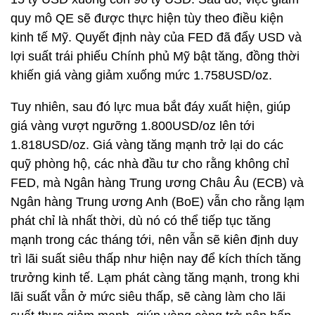
quy mô QE sẽ được thực hiện tùy theo điều kiện
kinh tế Mỹ. Quyết định này của FED đã đẩy USD và
lợi suất trái phiếu Chính phủ Mỹ bật tăng, đồng thời
khiến giá vàng giảm xuống mức 1.758USD/oz.
Tuy nhiên, sau đó lực mua bắt đáy xuất hiện, giúp
giá vàng vượt ngưỡng 1.800USD/oz lên tới
1.818USD/oz. Giá vàng tăng mạnh trở lại do các
quỹ phòng hộ, các nhà đầu tư cho rằng không chỉ
FED, mà Ngân hàng Trung ương Châu Âu (ECB) và
Ngân hàng Trung ương Anh (BoE) vẫn cho rằng lạm
phát chỉ là nhất thời, dù nó có thể tiếp tục tăng
mạnh trong các tháng tới, nên vẫn sẽ kiên định duy
trì lãi suất siêu thấp như hiện nay để kích thích tăng
trưởng kinh tế. Lạm phát càng tăng mạnh, trong khi
lãi suất vẫn ở mức siêu thấp, sẽ càng làm cho lãi