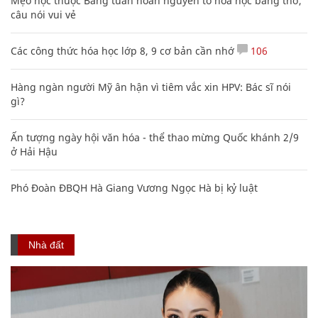
Mẹo học thuộc Bảng tuần hoàn nguyên tố hóa học bằng thơ,
câu nói vui vẻ
Các công thức hóa học lớp 8, 9 cơ bản cần nhớ
106
Hàng ngàn người Mỹ ân hận vì tiêm vắc xin HPV: Bác sĩ nói
gì?
Ấn tượng ngày hội văn hóa - thể thao mừng Quốc khánh 2/9
ở Hải Hậu
Phó Đoàn ĐBQH Hà Giang Vương Ngọc Hà bị kỷ luật
Nhà đất