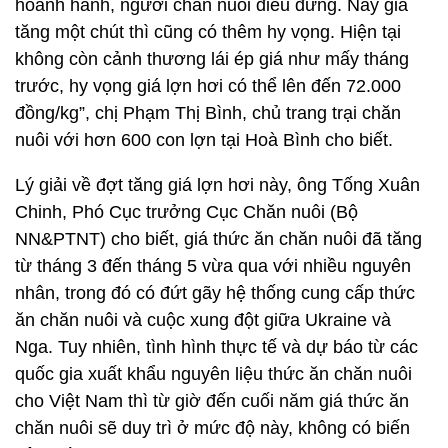
hoành hành, người chăn nuôi điêu đứng. Nay giá
tăng một chút thì cũng có thêm hy vọng. Hiện tại
không còn cảnh thương lái ép giá như mấy tháng
trước, hy vọng giá lợn hơi có thể lên đến 72.000
đồng/kg”, chị Phạm Thị Bình, chủ trang trại chăn
nuôi với hơn 600 con lợn tại Hoà Bình cho biết.
Lý giải về đợt tăng giá lợn hơi này, ông Tống Xuân
Chinh, Phó Cục trưởng Cục Chăn nuôi (Bộ
NN&PTNT) cho biết, giá thức ăn chăn nuôi đã tăng
từ tháng 3 đến tháng 5 vừa qua với nhiều nguyên
nhân, trong đó có đứt gãy hệ thống cung cấp thức
ăn chăn nuôi và cuộc xung đột giữa Ukraine và
Nga. Tuy nhiên, tình hình thực tế và dự báo từ các
quốc gia xuất khẩu nguyên liệu thức ăn chăn nuôi
cho Việt Nam thì từ giờ đến cuối năm giá thức ăn
chăn nuôi sẽ duy trì ở mức độ này, không có biến