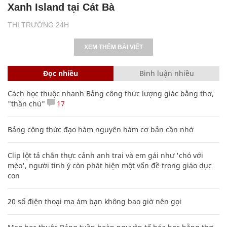
Xanh Island tại Cát Bà
THỊ TRƯỜNG 24H
XEM THÊM BÀI VIẾT
Đọc nhiều
Bình luận nhiều
Cách học thuộc nhanh Bảng công thức lượng giác bằng thơ,
"thần chú"
17
Bảng công thức đạo hàm nguyên hàm cơ bản cần nhớ
Clip lột tả chân thực cảnh anh trai và em gái như 'chó với
mèo', người tinh ý còn phát hiện một vấn đề trong giáo dục
con
20 số điện thoại ma ám bạn không bao giờ nên gọi