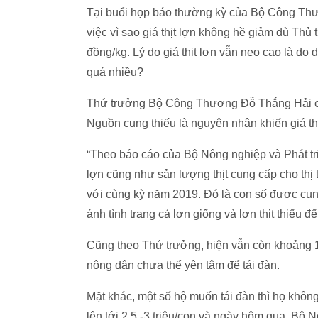
Tại buổi họp báo thường kỳ của Bộ Công Thươn
việc vì sao giá thịt lợn không hề giảm dù Thủ
đồng/kg. Lý do giá thịt lợn vẫn neo cao là do
quá nhiều?
Thứ trưởng Bộ Công Thương Đỗ Thắng Hải cho 
Nguồn cung thiếu là nguyên nhân khiến giá th
“Theo báo cáo của Bộ Nông nghiệp và Phát tr
lợn cũng như sản lượng thịt cung cấp cho thị
với cùng kỳ năm 2019. Đó là con số được c
ánh tình trạng cả lợn giống và lợn thịt thiếu 
Cũng theo Thứ trưởng, hiện vẫn còn khoảng 1
nông dân chưa thể yên tâm để tái đàn.
Mặt khác, một số hộ muốn tái đàn thì họ không
lên tới 2.5 -3 triệu/con và ngày hôm qua, Bộ