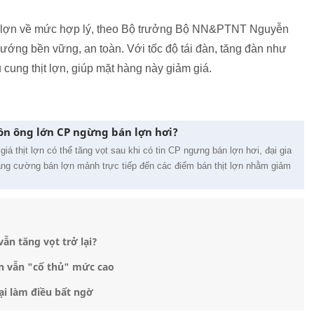
hịt lợn về mức hợp lý, theo Bộ trưởng Bộ NN&PTNT Nguyễn
ướng bền vững, an toàn. Với tốc độ tái đàn, tăng đàn như
ủ cung thịt lợn, giúp mặt hàng này giảm giá.
đồn ông lớn CP ngừng bán lợn hơi?
giá thịt lợn có thể tăng vọt sau khi có tin CP ngưng bán lợn hơi, đại gia
tăng cường bán lợn mảnh trực tiếp đến các điểm bán thịt lợn nhằm giảm
vẫn tăng vọt trở lại?
ợn vẫn "cố thủ" mức cao
lại làm điều bất ngờ