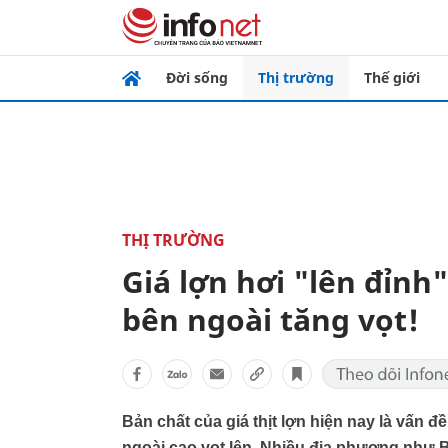
Đời sống
Thị trường
Thế giới
THỊ TRƯỜNG
Giá lợn hơi "lên đỉnh
bên ngoài tăng vọt!
Bản chất của giá thịt lợn hiện nay là vấn đ
ngoài cao vọt lên. Nhiều địa phương như Bắ