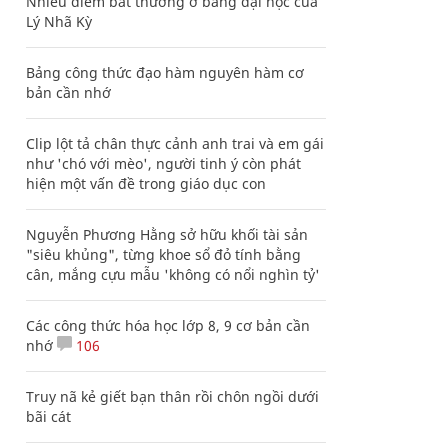
Nhiều điểm bất thường ở bằng đại học của
Lý Nhã Kỳ
Bảng công thức đạo hàm nguyên hàm cơ
bản cần nhớ
Clip lột tả chân thực cảnh anh trai và em gái
như 'chó với mèo', người tinh ý còn phát
hiện một vấn đề trong giáo dục con
Nguyễn Phương Hằng sở hữu khối tài sản
"siêu khủng", từng khoe sổ đỏ tính bằng
cân, mắng cựu mẫu 'không có nổi nghìn tỷ'
Các công thức hóa học lớp 8, 9 cơ bản cần
nhớ
106
Truy nã kẻ giết bạn thân rồi chôn ngồi dưới
bãi cát