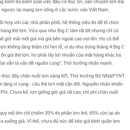
kiểm tra kiểm soát việc đầu cơ trục lợi, vận chuyển lợn trái
và ngược lại mang lợn sống ở các nước vào Việt Nam.
hợp với các nhà phân phối, hệ thống siêu thị để tổ chức
hàng thịt lợn. Vừa qua như Big C làm rất tốt nhưng chỉ có
ể giữ mãi một giá mà giá bên ngoài cao vọt lên. Họ có thể
lợn không tăng thậm chí hơi lỗ, ví dụ như trong tháng 4 Big C
ổn giá thịt lợn, họ phải lấy lợi nhuận của mặt hàng khác bù
lại vẫn là vấn đề nguồn cung”, Thứ trưởng nhấn mạnh.
pháp thúc đẩy chăn nuôi lợn sáng 6/5, Thứ trưởng Bộ NN&PTNT
n tăng vì cung - cầu thịt lợn mất cân đối. Nguyên nhân khiến
hi. Chưa kể, lợn giống giờ giá rất cao, chi phí chăn nuôi
uy mô lớn chỉ chiếm 35% thị phần lợn thịt. 65% còn lại do
ưa xuống giá. Vì thế, chưa đủ sức để kéo giá bình quân lợn