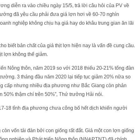
g diễn ra vào chiều ngày 15/5, trả lời câu hỏi của PV về
 tướng đã yêu cầu phải đưa giá lợn hơi về 60-70 nghìn
 doanh nghiệp không chịu hạ giá hay do khâu trung gian ăn lãi
biết bản chất của giá thịt lợn hiện nay là vấn đề cung cầu.
ịt lợn không thể giảm.
iển Nông thôn, năm 2019 so với 2018 thiếu 20-21% tổng đàn
 trường. 3 tháng đầu năm 2020 lại tiếp tục giảm 20% nữa so
ung cấp nhưng nhiều địa phương như Bắc Giang còn phản
đến 50% thậm chí trên 50%”, Thứ trưởng Hải nói.
7-18 tỉnh địa phương chưa công bố hết dịch khiến người
 còn vốn tái đàn bởi con giống rất đắt. Giá một con lợn giống
 Nông nghiệp và Phát triển Nông thôn (NN&PTNT) đã chính