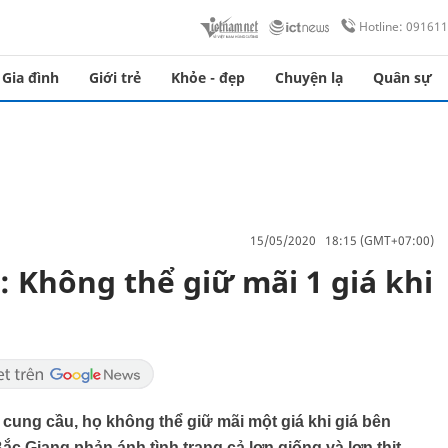
Hotline: 09161
Gia đình
Giới trẻ
Khỏe - đẹp
Chuyện lạ
Quân sự
15/05/2020 18:15 (GMT+07:00)
": Không thể giữ mãi 1 giá khi
ề cung cầu, họ không thể giữ mãi một giá khi giá bên
c Giang phản ánh tình trạng cả lợn giống và lợn thịt