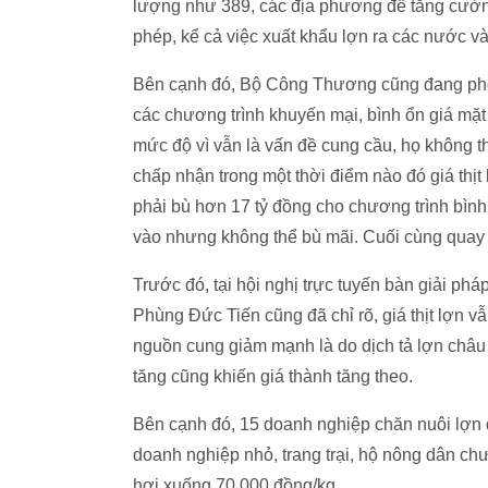
lượng như 389, các địa phương để tăng cường 
phép, kể cả việc xuất khẩu lợn ra các nước 
Bên cạnh đó, Bộ Công Thương cũng đang phối 
các chương trình khuyến mại, bình ổn giá mặt 
mức độ vì vẫn là vấn đề cung cầu, họ không th
chấp nhận trong một thời điểm nào đó giá thịt 
phải bù hơn 17 tỷ đồng cho chương trình bình 
vào nhưng không thể bù mãi. Cuối cùng quay 
Trước đó, tại hội nghị trực tuyến bàn giải 
Phùng Đức Tiến cũng đã chỉ rõ, giá thịt lợn vẫ
nguồn cung giảm mạnh là do dịch tả lợn châu P
tăng cũng khiến giá thành tăng theo.
Bên cạnh đó, 15 doanh nghiệp chăn nuôi lợn q
doanh nghiệp nhỏ, trang trại, hộ nông dân ch
hơi xuống 70.000 đồng/kg.