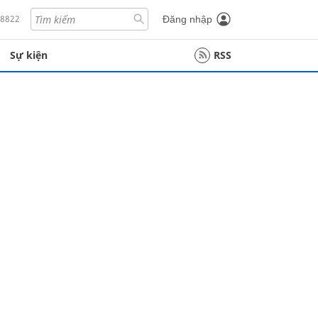
18822
Đăng nhập
Sự kiện
RSS