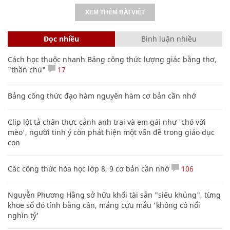
XEM THÊM BÀI VIẾT
Đọc nhiều
Bình luận nhiều
Cách học thuộc nhanh Bảng công thức lượng giác bằng thơ,
"thần chú"
17
Bảng công thức đạo hàm nguyên hàm cơ bản cần nhớ
Clip lột tả chân thực cảnh anh trai và em gái như 'chó với
mèo', người tinh ý còn phát hiện một vấn đề trong giáo dục
con
Các công thức hóa học lớp 8, 9 cơ bản cần nhớ
106
Nguyễn Phương Hằng sở hữu khối tài sản "siêu khủng", từng
khoe sổ đỏ tính bằng cân, mắng cựu mẫu 'không có nổi
nghìn tỷ'