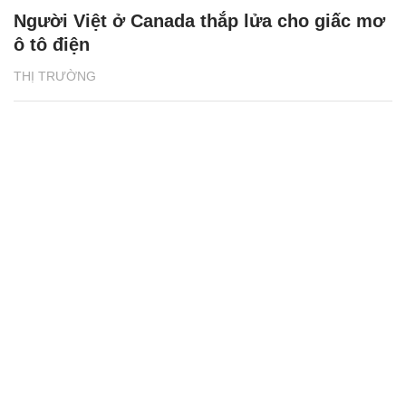
Người Việt ở Canada thắp lửa cho giấc mơ
ô tô điện
THỊ TRƯỜNG