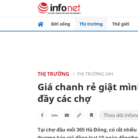
Đời sống
Thị trường
Thế giới
THỊ TRƯỜNG
THỊ TRƯỜNG 24H
Giá chanh rẻ giật mìn
đầy các chợ
Tại chợ đầu mối 365 Hà Đông, có rất nhiều
thương bán giá đồng loạt 10 ngàn đồng/kg th