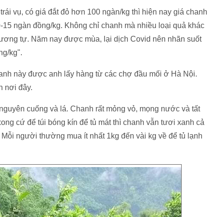
rái vụ, có giá đắt đỏ hơn 100 ngàn/kg thì hiện nay giá chanh
10-15 ngàn đồng/kg. Không chỉ chanh mà nhiều loại quả khác
 tương tự. Năm nay được mùa, lại dịch Covid nên nhãn suốt
ng/kg".
anh này được anh lấy hàng từ các chợ đầu mối ở Hà Nội.
 nơi đây.
 nguyên cuống và lá. Chanh rất mỏng vỏ, mọng nước và tất
xong cứ để túi bóng kín để tủ mát thì chanh vẫn tươi xanh cả
. Mỗi người thường mua ít nhất 1kg đến vài kg về để tủ lạnh