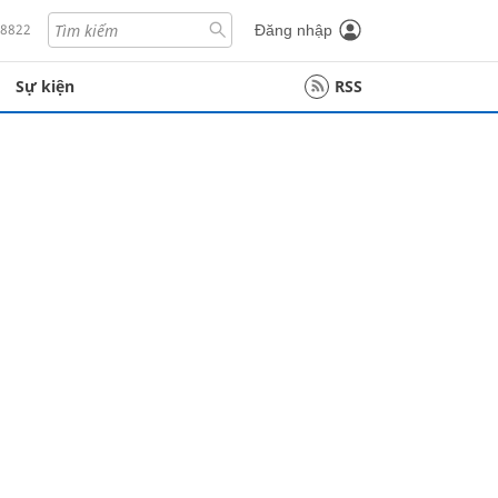
18822
Đăng nhập
Sự kiện
RSS