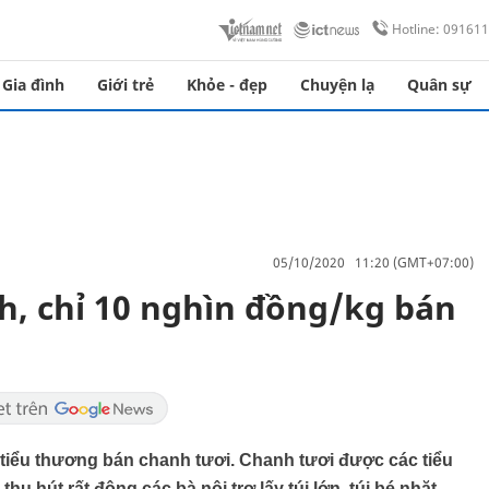
Hotline: 09161
Gia đình
Giới trẻ
Khỏe - đẹp
Chuyện lạ
Quân sự
05/10/2020 11:20 (GMT+07:00)
h, chỉ 10 nghìn đồng/kg bán
 tiểu thương bán chanh tươi. Chanh tươi được các tiểu
u hút rất đông các bà nội trợ lấy túi lớn, túi bé nhặt