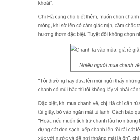
khoái".
Chị Hà cũng cho biết thêm, muốn chọn chanh
mỏng, khi sờ lên có cảm giác mịn, cầm chắc ta
hương thơm đặc biệt. Tuyệt đối không chọn n
Nhiều người mua chanh về 
"Tôi thường hay đưa lên mũi ngửi thấy những
chanh có mùi hắc thì tôi không lấy vì phải cảnh
Đặc biệt, khi mua chanh về, chị Hà chỉ cần rử
túi giấy, bỏ vào ngăn mát tủ lạnh. Cách bảo q
"Hoặc nếu muốn tích trữ chanh lâu hơn trong 
đựng cát đen sạch, xếp chanh lên rồi rải cát l
xúc với nước và để nơi thoáng mát là ổn", chị