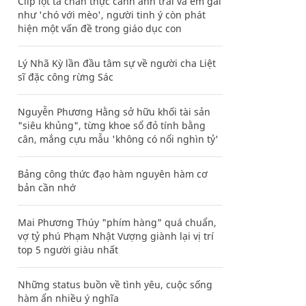
Clip lột tả chân thực cảnh anh trai và em gái
như 'chó với mèo', người tinh ý còn phát
hiện một vấn đề trong giáo dục con
Lý Nhã Kỳ lần đầu tâm sự về người cha Liệt
sĩ đặc công rừng Sác
Nguyễn Phương Hằng sở hữu khối tài sản
"siêu khủng", từng khoe sổ đỏ tính bằng
cân, mắng cựu mẫu 'không có nổi nghìn tỷ'
Bảng công thức đạo hàm nguyên hàm cơ
bản cần nhớ
Mai Phương Thúy "phím hàng" quá chuẩn,
vợ tỷ phú Phạm Nhật Vượng giành lại vị trí
top 5 người giàu nhất
Những status buồn về tình yêu, cuộc sống
hàm ẩn nhiều ý nghĩa