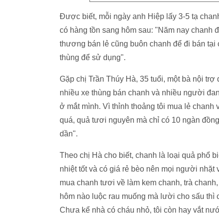
Được biết, mỗi ngày anh Hiệp lấy 3-5 tạ cha
có hàng tồn sang hôm sau: "Năm nay chanh được
thương bán lẻ cũng buôn chanh để đi bán tại 
thùng để sử dụng".
Gặp chị Trần Thúy Hà, 35 tuổi, một bà nội trợ
nhiều xe thùng bán chanh và nhiều người đan
ở mắt mình. Vì thỉnh thoảng tôi mua lẻ chanh
quá, quả tươi nguyên mà chỉ có 10 ngàn đồng/
dần".
Theo chị Hà cho biết, chanh là loại quả phổ b
nhiệt tốt và có giá rẻ bèo nên mọi người nhặt
mua chanh tươi về làm kem chanh, trà chanh
hôm nào luộc rau muống mà lười cho sấu thì c
Chưa kể nhà có cháu nhỏ, tôi còn hay vắt nướ