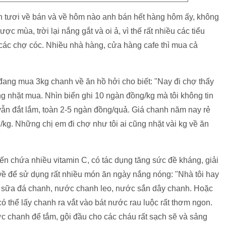
nh tươi về bán và về hôm nào anh bán hết hàng hôm ấy, không
 mùa, trời lại nắng gắt và oi ả, vì thế rất nhiều các tiểu
các chợ cóc. Nhiều nhà hàng, cửa hàng cafe thì mua cả
 đang mua 3kg chanh về ăn hồ hởi cho biết: "Nay đi chợ thấy
g nhặt mua. Nhìn biển ghi 10 ngàn đồng/kg mà tôi không tin
 vẫn đắt lắm, toàn 2-5 ngàn đồng/quả. Giá chanh năm nay rẻ
kg. Những chị em đi chợ như tôi ai cũng nhặt vài kg về ăn
iến chứa nhiều vitamin C, có tác dụng tăng sức đề kháng, giải
 về để sử dụng rất nhiều món ăn ngày nắng nóng: "Nhà tôi hay
, sữa đá chanh, nước chanh leo, nước sắn dây chanh. Hoặc
ó thể lấy chanh ra vắt vào bát nước rau luộc rất thơm ngon.
c chanh để tắm, gội đầu cho các cháu rất sạch sẽ và sảng