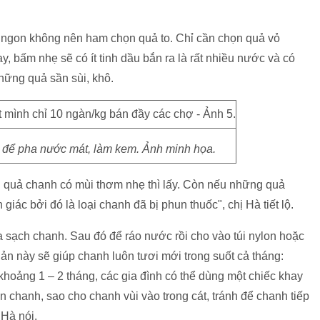
 ngon không nên ham chọn quả to. Chỉ cần chọn quả vỏ
y, bấm nhẹ sẽ có ít tinh dầu bắn ra là rất nhiều nước và có
hững quả sần sùi, khô.
để pha nước mát, làm kem. Ảnh minh họa.
 quả chanh có mùi thơm nhẹ thì lấy. Còn nếu những quả
 giác bởi đó là loại chanh đã bị phun thuốc", chị Hà tiết lộ.
a sạch chanh. Sau đó để ráo nước rồi cho vào túi nylon hoặc
uản này sẽ giúp chanh luôn tươi mới trong suốt cả tháng:
khoảng 1 – 2 tháng, các gia đình có thể dùng một chiếc khay
ên chanh, sao cho chanh vùi vào trong cát, tránh để chanh tiếp
 Hà nói.