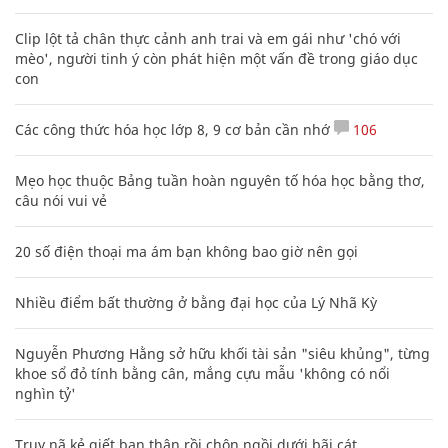
Clip lột tả chân thực cảnh anh trai và em gái như 'chó với
mèo', người tinh ý còn phát hiện một vấn đề trong giáo dục
con
Các công thức hóa học lớp 8, 9 cơ bản cần nhớ
106
Mẹo học thuộc Bảng tuần hoàn nguyên tố hóa học bằng thơ,
câu nói vui vẻ
20 số điện thoại ma ám bạn không bao giờ nên gọi
Nhiều điểm bất thường ở bằng đại học của Lý Nhã Kỳ
Nguyễn Phương Hằng sở hữu khối tài sản "siêu khủng", từng
khoe sổ đỏ tính bằng cân, mắng cựu mẫu 'không có nổi
nghìn tỷ'
Truy nã kẻ giết bạn thân rồi chôn ngồi dưới bãi cát