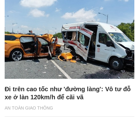
Đi trên cao tốc như 'đường làng': Vô tư đỗ
xe ở làn 120km/h để cãi vã
AN TOÀN GIAO THÔNG