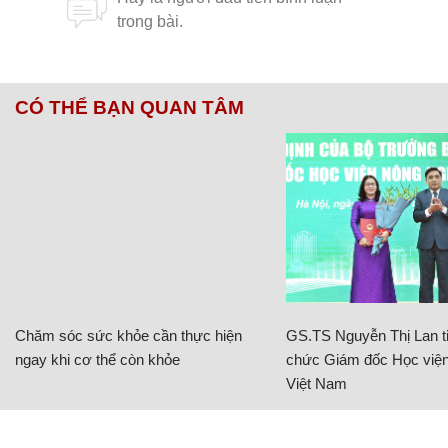
CÓ THỂ BẠN QUAN TÂM
Chăm sóc sức khỏe cần thực hiện
GS.TS Nguyễn Thị Lan ti
ngay khi cơ thể còn khỏe
chức Giám đốc Học viện
Việt Nam