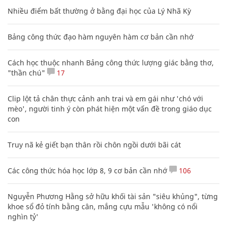
Nhiều điểm bất thường ở bằng đại học của Lý Nhã Kỳ
Bảng công thức đạo hàm nguyên hàm cơ bản cần nhớ
Cách học thuộc nhanh Bảng công thức lượng giác bằng thơ,
"thần chú"
17
Clip lột tả chân thực cảnh anh trai và em gái như 'chó với
mèo', người tinh ý còn phát hiện một vấn đề trong giáo dục
con
Truy nã kẻ giết bạn thân rồi chôn ngồi dưới bãi cát
Các công thức hóa học lớp 8, 9 cơ bản cần nhớ
106
Nguyễn Phương Hằng sở hữu khối tài sản "siêu khủng", từng
khoe sổ đỏ tính bằng cân, mắng cựu mẫu 'không có nổi
nghìn tỷ'