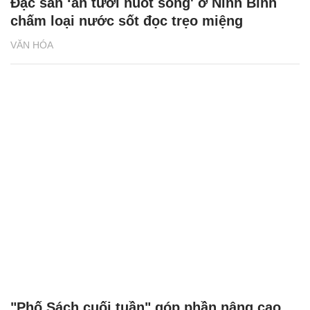
Đặc sản ‘ăn tươi nuốt sống' ở Ninh Bình
chấm loại nước sốt đọc trẹo miệng
VĂN HÓA
"Phố Sách cuối tuần" góp phần nâng cao