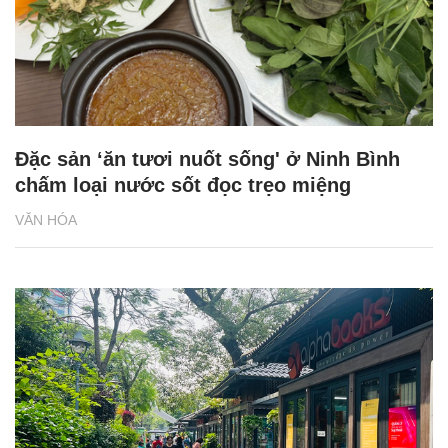
Đặc sản ‘ăn tươi nuốt sống' ở Ninh Bình
chấm loại nước sốt đọc trẹo miệng
VĂN HÓA