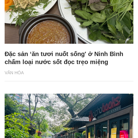
Đặc sản ‘ăn tươi nuốt sống' ở Ninh Bình
chấm loại nước sốt đọc trẹo miệng
VĂN HÓA